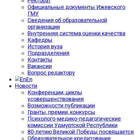
Ректорат
Официальные документы Ижевского
ГМУ
Сведения об образовательной
организации
Внутренняя система оценки качества
Кафедры
История вуза
Подразделения
Контакты
Вакансии
Вопрос редактору
En
Новости
Конференции, циклы
усовершенствования
Возможности публикации
Гранты, премии, конкурсы
Психолого-медико-педагогические
комиссии Удмуртской Республики
80-летию Великой Победы посвящается
Образовательное кредитование