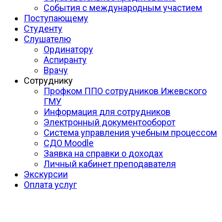
События с международным участием
Поступающему
Студенту
Слушателю
Ординатору
Аспиранту
Врачу
Сотруднику
Профком ППО сотрудников Ижевского
ГМУ
Информация для сотрудников
Электронный документооборот
Система управления учебным процессом
СДО Moodle
Заявка на справки о доходах
Личный кабинет преподавателя
Экскурсии
Оплата услуг