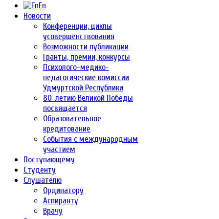
En
Новости
Конференции, циклы
усовершенствования
Возможности публикации
Гранты, премии, конкурсы
Психолого-медико-
педагогические комиссии
Удмуртской Республики
80-летию Великой Победы
посвящается
Образовательное
кредитование
События с международным
участием
Поступающему
Студенту
Слушателю
Ординатору
Аспиранту
Врачу