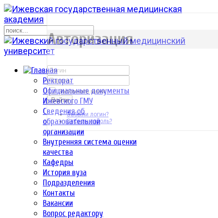
р
Авторизация
Ректорат
Официальные документы
Запомнить меня
Ижевского ГМУ
Войти
Сведения об
Забыли логин?
образовательной
Забыли пароль?
организации
Внутренняя система оценки
качества
Кафедры
История вуза
Подразделения
Контакты
Вакансии
Вопрос редактору