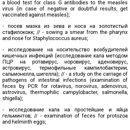
a blood test for class G antibodies to the measles
virus (in case of negative or doubtful results, get
vaccinated against measles);
- посев мазка из зева и носа на золотистый
стафилококк; // - sowing a smear from the pharynx
and nose for Staphylococcus aureus;
- исследование на носительство возбудителей
кишечных инфекций (исследование кала методом
ПЦР на ротавирус, норовирус, аденовирус,
астровирус, термофильные кампилобактерии,
сальмонелла, шигелла); // - a study on the carriage of
pathogens of intestinal infections (examination of
feces by PCR for rotavirus, norovirus, adenovirus,
astrovirus, thermophilic campylobacter, salmonella,
shigella);
- исследование кала на простейшие и яйца
гельминтов; // - examination of feces for protozoa
and helminth eggs;