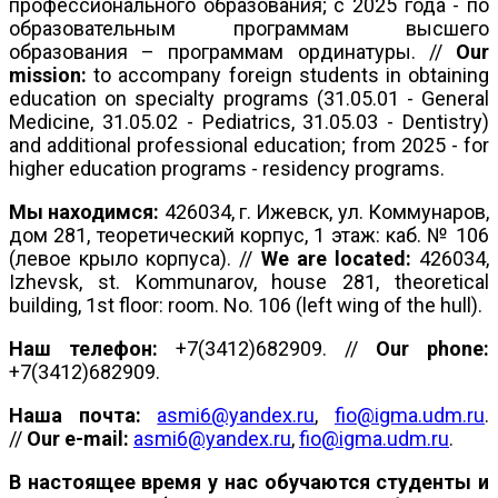
профессионального образования; с 2025 года - по
образовательным программам высшего
образования – программам ординатуры. //
Our
mission:
to accompany foreign students in obtaining
education on specialty programs (31.05.01 - General
Medicine, 31.05.02 - Pediatrics, 31.05.03 - Dentistry)
and additional professional education; from 2025 - for
higher education programs - residency programs.
Мы находимся:
426034, г. Ижевск, ул. Коммунаров,
дом 281, теоретический корпус, 1 этаж: каб. № 106
(левое крыло корпуса). //
We are located:
426034,
Izhevsk, st. Kommunarov, house 281, theoretical
building, 1st floor: room. No. 106 (left wing of the hull).
Наш телефон:
+7(3412)682909. //
Our phone:
+7(3412)682909.
Наша почта:
asmi6@yandex.ru
,
fio
@igma.udm.
ru
.
//
Our e-mail:
asmi6@yandex.ru
,
fio@igma.udm.ru
.
В настоящее время у нас обучаются студенты и