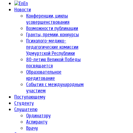
En
Новости
Конференции, циклы
усовершенствования
Возможности публикации
Гранты, премии, конкурсы
Психолого-медико-
педагогические комиссии
Удмуртской Республики
80-летию Великой Победы
посвящается
Образовательное
кредитование
События с международным
участием
Поступающему
Студенту
Слушателю
Ординатору
Аспиранту
Врачу