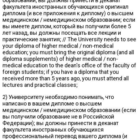
образовании; вы должны принести в деканат
факультета иностранных обучающихся оригинал
диплома (и все приложения к диплому) о высшем
медицинском / немедицинском образовании; если
вы имеете диплом, который вы получили более 5
лет назад, вы должны посещать все лекции и
практические занятия; // The University needs to see
your diploma of higher medical / non-medical
education; you must bring the original diploma (and all
diploma supplements) of higher medical / non-
medical education to the dean's office of the faculty of
foreign students; if you have a diploma that you
received more than 5 years ago, you must attend all
lectures and practical classes;
2) Университету необходимо понимать, что
написано в вашем дипломе о высшем
медицинском / немедицинском образовании (если
вы получили образование не в Российской
Федерации); вы должны принести в деканат
факультета иностранных обучающихся
профессиональный перевод вашего диплома (и