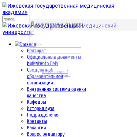
р
Авторизация
Ректорат
Официальные документы
Запомнить меня
Ижевского ГМУ
Войти
Сведения об
Забыли логин?
образовательной
Забыли пароль?
организации
Внутренняя система оценки
качества
Кафедры
История вуза
Подразделения
Контакты
Вакансии
Вопрос редактору