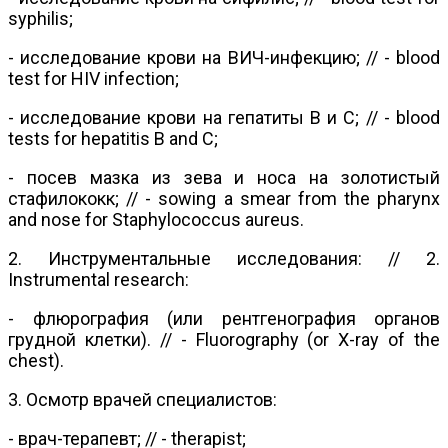
syphilis;
- исследование крови на ВИЧ-инфекцию; // - blood
test for HIV infection;
- исследование крови на гепатиты В и С; // - blood
tests for hepatitis B and C;
- посев мазка из зева и носа на золотистый
стафилококк; // - sowing a smear from the pharynx
and nose for Staphylococcus aureus.
2. Инструментальные исследования: // 2.
Instrumental research:
- флюрография (или рентгенография органов
грудной клетки). // - Fluorography (or X-ray of the
chest).
3. Осмотр врачей специалистов:
- врач-терапевт; // - therapist;