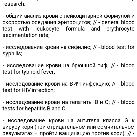
research:
- общий анализ крови с лейкоцитарной формулой и
скоростью оседания эритроцитов; // - general blood
test with leukocyte formula and erythrocyte
sedimentation rate;
- исследование крови на сифилис; // - blood test for
syphilis;
- исследование крови на брюшной тиф; // - blood
test for typhoid fever;
- исследование крови на ВИЧ-инфекцию; // - blood
test for HIV infection;
- исследование крови на гепатиты В и С; // - blood
tests for hepatitis B and C;
- исследование крови на антитела класса G к
вирусу кори (при отрицательном или сомнительном
результатах – пройти вакцинацию против кори); // -