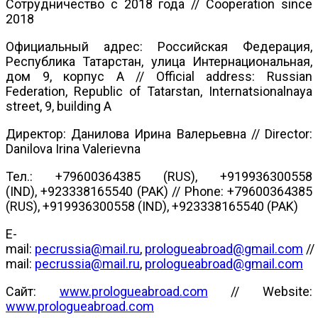
Сотрудничество с 2018 года // Cooperation since
2018
Официальный адрес: Российская Федерация,
Республика Татарстан, улица Интернациональная,
дом 9, корпус А // Official address: Russian
Federation, Republic of Tatarstan, Internatsionalnaya
street, 9, building A
Директор: Данилова Ирина Валерьевна // Director:
Danilova Irina Valerievna
Тел.: +79600364385 (RUS), +919936300558
(IND), +923338165540 (PAK) // Phone: +79600364385
(RUS), +919936300558 (IND), +923338165540 (PAK)
E-
mail:
pecrussia@mail.ru
,
prologueabroad@gmail.com
//
mail:
pecrussia@mail.ru
,
prologueabroad@gmail.com
Сайт:
www.prologueabroad.com
// Website:
www.prologueabroad.com