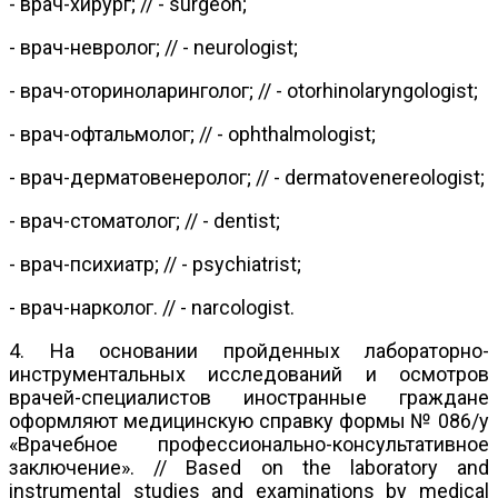
- врач-хирург; // - surgeon;
- врач-невролог; // - neurologist;
- врач-оториноларинголог; // - otorhinolaryngologist;
- врач-офтальмолог; // - ophthalmologist;
- врач-дерматовенеролог; // - dermatovenereologist;
- врач-стоматолог; // - dentist;
- врач-психиатр; // - psychiatrist;
- врач-нарколог. // - narcologist.
4. На основании пройденных лабораторно-
инструментальных исследований и осмотров
врачей-специалистов иностранные граждане
оформляют медицинскую справку формы № 086/у
«Врачебное профессионально-консультативное
заключение». // Based on the laboratory and
instrumental studies and examinations by medical