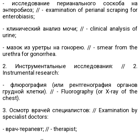
- исследование перианального соскоба на
энтеробиоз; // - examination of perianal scraping for
enterobiasis;
- клинический анализ мочи; // - clinical analysis of
urine;
- мазок из уретры на гонорею. // - smear from the
urethra for gonorrhea.
2. Инструментальные исследования: // 2.
Instrumental research:
- флюрография (или рентгенография органов
грудной клетки). // - Fluorography (or X-ray of the
chest).
3. Осмотр врачей специалистов: // Examination by
specialist doctors:
- врач-терапевт; // - therapist;