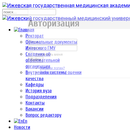
р
Авторизация
Ректорат
Официальные документы
Ижевского ГМУ
Сведения об
Запомнить меня
образовательной
Войти
организации
Забыли логин?
Внутренняя система оценки
Забыли пароль?
качества
Кафедры
История вуза
Подразделения
Контакты
Вакансии
Вопрос редактору
En
Новости