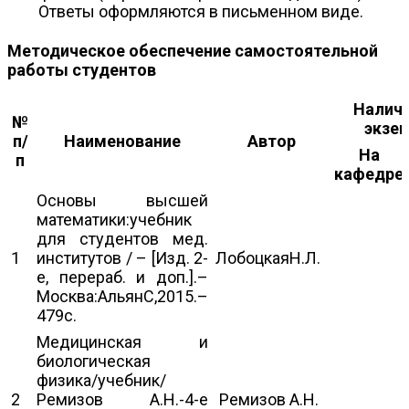
Ответы оформляются в письменном виде.
Методическое обеспечение самостоятельной
работы студентов
Наличи
№
экзе
п/
Наименование
Автор
На
п
кафедре
Основы высшей
математики:учебник
для студентов мед.
1
институтов / – [Изд. 2-
ЛобоцкаяН.Л.
е, перераб. и доп.].–
Москва:АльянС,2015.–
479с.
Медицинская и
биологическая
физика/учебник/
2
Ремизов А.Н.-4-е
Ремизов А.Н.