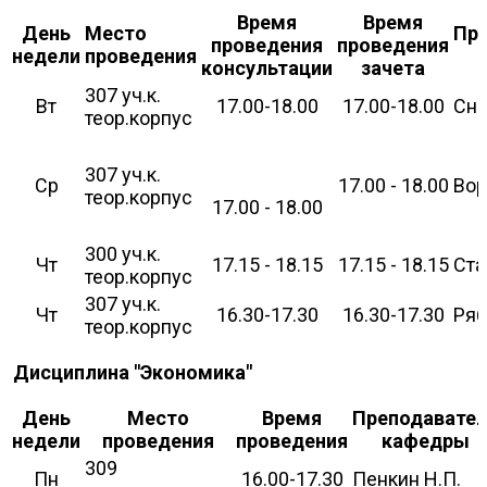
Время
Время
День
Место
Пр
проведения
проведения
недели
проведения
консультации
зачета
307 уч.к.
Вт
17.00-18.00
17.00-18.00
Сни
теор.корпус
307 уч.к.
Ср
17.00 - 18.00
Вор
теор.корпус
17.00 - 18.00
300 уч.к.
Чт
17.15 - 18.15
17.15 - 18.15
Ста
теор.корпус
307 уч.к.
Чт
16.30-17.30
16.30-17.30
Ряб
теор.корпус
Дисциплина "Экономика"
День
Место
Время
Преподавате
недели
проведения
проведения
кафедры
309
Пн
16.00-17.30
Пенкин Н.П.