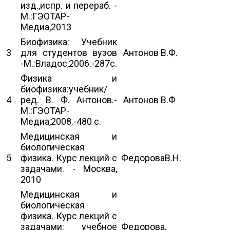
изд.,испр. и перераб. -
М.:ГЭОТАР-
Медиа,2013
Биофизика: Учебник
3
для студентов вузов
Антонов В.Ф.
-М.:Владос,2006.-287c.
Физика и
биофизика:учебник/
4
ред. В. Ф. Антонов.-
Антонов В.Ф
М.:ГЭОТАР-
Медиа,2008.-480 с.
Медицинская и
биологическая
5
физика. Курс лекций с
ФедороваВ.Н.
задачами. - Москва,
2010
Медицинская и
биологическая
физика. Курс лекций с
задачами: учебное
Федорова,