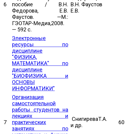
6
пособие / В.Н.
В.Н. Фаустов
Федорова, Е.В.
Е.В.
Фаустов. —М.:
ГЭОТАР-Медиа,2008.
— 592 с.
Электронные
ресурсы по
дисциплине
"ФИЗИКА,
МАТЕМАТИКА" по
дисциплине
"БИОФИЗИКА и
ОСНОВЫ
ИНФОРМАТИКИ"
Организация
самостоятельной
работы студентов на
лекциях и
СнигиреваТ.А.
7
практических
60
и др.
занятиях по