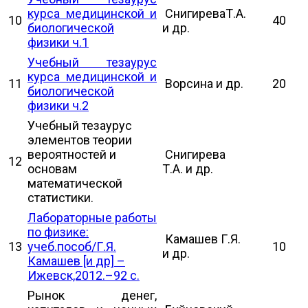
курса медицинской и
СнигиреваТ.А.
10
40
биологической
и др.
физики ч.1
Учебный тезаурус
курса медицинской и
11
Ворсина и др.
20
биологической
физики ч.2
Учебный тезаурус
элементов теории
вероятностей и
Снигирева
12
основам
Т.А. и др.
математической
статистики.
Лабораторные работы
по физике:
Камашев Г.Я.
13
учеб.пособ/Г.Я.
10
и др.
Камашев [и др] –
Ижевск,2012.–92 с.
Рынок денег,