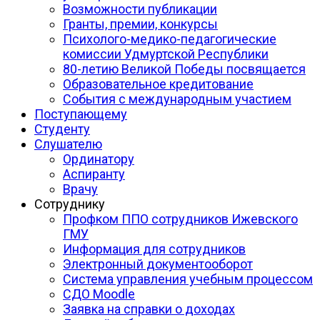
Возможности публикации
Гранты, премии, конкурсы
Психолого-медико-педагогические
комиссии Удмуртской Республики
80-летию Великой Победы посвящается
Образовательное кредитование
События с международным участием
Поступающему
Студенту
Слушателю
Ординатору
Аспиранту
Врачу
Сотруднику
Профком ППО сотрудников Ижевского
ГМУ
Информация для сотрудников
Электронный документооборот
Система управления учебным процессом
СДО Moodle
Заявка на справки о доходах