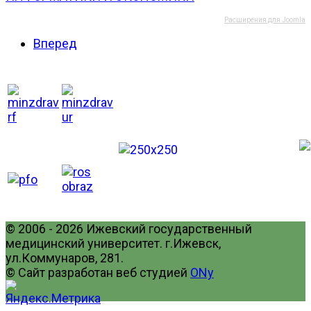
Расширения для Joomla
Вперед
© 2006 - 2026 Ижевский государственный
медицинский университет. г.Ижевск,
ул.Коммунаров, 281.
© Сайт разработан веб студией
ONy