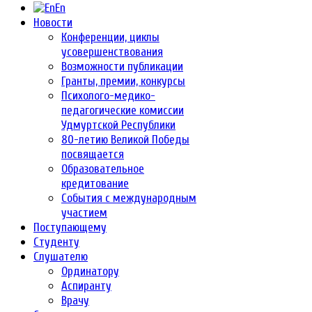
En
Новости
Конференции, циклы
усовершенствования
Возможности публикации
Гранты, премии, конкурсы
Психолого-медико-
педагогические комиссии
Удмуртской Республики
80-летию Великой Победы
посвящается
Образовательное
кредитование
События с международным
участием
Поступающему
Студенту
Слушателю
Ординатору
Аспиранту
Врачу