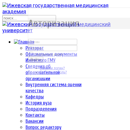
р
Авторизация
Ректорат
Официальные документы
Запомнить меня
Ижевского ГМУ
Войти
Сведения об
Забыли логин?
образовательной
Забыли пароль?
организации
Внутренняя система оценки
качества
Кафедры
История вуза
Подразделения
Контакты
Вакансии
Вопрос редактору