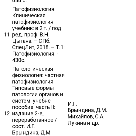
848 с.
Патофизиология.
Клиническая
патофизиология:
учебник: в 2 т. / под
11
ред. проф. В.Н.
Цыгана. – СПб:
СпецЛит, 2018. – Т.1:
Патофизиология. -
430с.
Патологическая
физиология: частная
патофизиология.
Типовые формы
патологии органов и
систем: учебне
И.Г.
пособие: часть II:
Брындина, Д.М.
12
издание 2-е,
Михайлов, С.А.
переработанное /
Лукина и др.
сост. И.Г.
Брындина, Д.М.