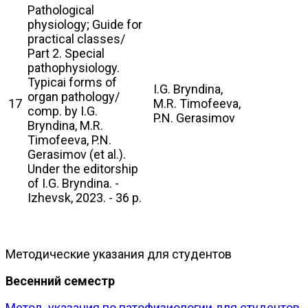
Pathological
physiology; Guide for
practical classes/
Part 2. Special
pathophysiology.
Typicai forms of
I.G. Bryndina,
organ pathology/
17
M.R. Timofeeva,
comp. by I.G.
P.N. Gerasimov
Bryndina, M.R.
Timofeeva, P.N.
Gerasimov (et al.).
Under the editorship
of I.G. Bryndina. -
Izhevsk, 2023. - 36 p.
Методические указания для студентов
Весенний семестр
Метод. указания по патофизиологии для студентов