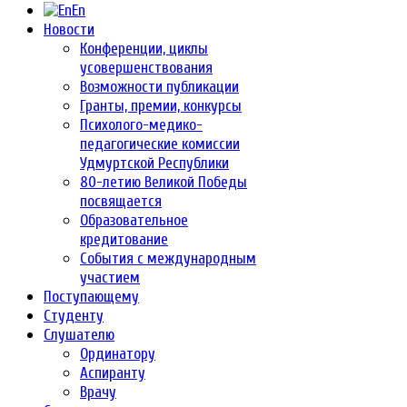
En
Новости
Конференции, циклы
усовершенствования
Возможности публикации
Гранты, премии, конкурсы
Психолого-медико-
педагогические комиссии
Удмуртской Республики
80-летию Великой Победы
посвящается
Образовательное
кредитование
События с международным
участием
Поступающему
Студенту
Слушателю
Ординатору
Аспиранту
Врачу