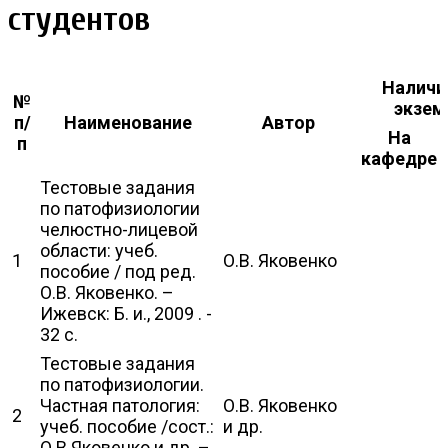
студентов
Наличи
№
экзем
п/
Наименование
Автор
На
п
кафедре
Тестовые задания
по патофизиологии
челюстно-лицевой
области: учеб.
1
О.В. Яковенко
пособие / под ред.
О.В. Яковенко. –
Ижевск: Б. и., 2009 . -
32 с.
Тестовые задания
по патофизиологии.
Частная патология:
О.В. Яковенко
2
учеб. пособие /сост.:
и др.
О.В.Яковенко и др. –