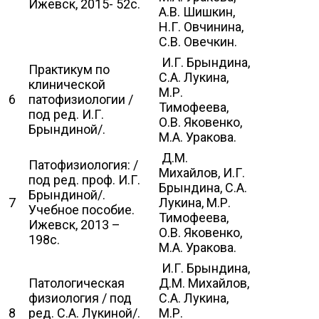
Ижевск, 2015- 52с.
А.В. Шишкин,
Н.Г. Овчинина,
С.В. Овечкин.
И.Г. Брындина,
Практикум по
С.А. Лукина,
клинической
М.Р.
6
патофизиологии /
Тимофеева,
под ред. И.Г.
О.В. Яковенко,
Брындиной/.
М.А. Уракова.
Д.М.
Патофизиология: /
Михайлов, И.Г.
под ред. проф. И.Г.
Брындина, С.А.
Брындиной/.
7
Лукина, М.Р.
Учебное пособие.
Тимофеева,
Ижевск, 2013 –
О.В. Яковенко,
198с.
М.А. Уракова.
И.Г. Брындина,
Патологическая
Д.М. Михайлов,
физиология / под
С.А. Лукина,
8
ред. С.А. Лукиной/.
М.Р.