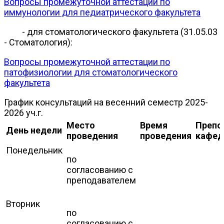
Вопросы промежуточной аттестации по
иммунологии для педиатрического факультета
- для стоматологического факультета (31.05.03
- Стоматология):
Вопросы промежуточной аттестации по
патофизиологии для стоматологического
факультета
График консультаций на весенний семестр 2025-
2026 уч.г.
Место
Время
Препо
День недели
проведения
проведения
кафе
Понедельник
по
согласованию с
преподавателем
Вторник
по
согласованию с