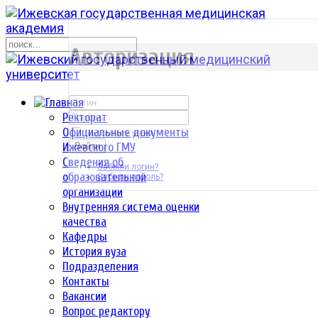
р
Авторизация
Ректорат
Официальные документы
Запомнить меня
Ижевского ГМУ
Войти
Сведения об
Забыли логин?
образовательной
Забыли пароль?
организации
Внутренняя система оценки
качества
Кафедры
История вуза
Подразделения
Контакты
Вакансии
Вопрос редактору