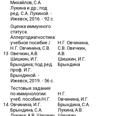
Михайлов, С.А.
Лукина и др.; под
ред. С.А. Лукиной. -
Ижевск, 2016. - 92 с.
Оценка иммунного
статуса.
Аллергодиагностика:
учебное посибие /
Н.Г. Овчинина,
Н.Г. Овчинина, С.В.
С.В. Овечкин,
13
Овечкин, А.В.
А.В.
Шишкин, И.Г.
Шишкин, И.Г.
Брындина; под ред.
Брындина
проф. И.Г.
Брындиной. -
Ижевск, 2019. - 56 с.
Тестовые задания
по иммунологии:
Н.Г.
учеб. пособие/Н.Г.
Овчинина, И.Г.
14
Овчинина, И.Г.
Брындина, С.А.
Брындина, С.А.
Лукина, А.В.
Лукина, А.В. Шишкин.
Шишкин