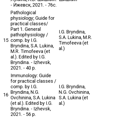
- Ижевск, 2021. - 76с.
Pathological
physiology; Guide for
practical classes/
Part 1. General
I.G. Bryndina,
pathophysiology /
S.A. Lukina, M.R.
15
comp. by I.G.
Timofeeva (et
Bryndina, S.A. Lukina,
al.)
M.R. Timofeeva (et
al.). Edited by I.G.
Bryndina. - Izhevsk,
2021. - 40 p.
Immunology: Guide
for practical classes /
comp. by I.G.
I.G. Bryndina,
Bryndina, N.G.
N.G. Ovchinina,
16
Ovchinina, S.A. Lukina
S.A. Lukina (et
(et al.). Edited by I.G.
al.)
Bryndina. - Izhevsk,
2021. - 56 p.