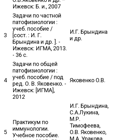
Ижевск: Б. и., 2007
Задачи по частной
патофизиологии :
учеб. пособие /
И.Г. Брындина
3
[сост. : И. Г.
и др.
Брындина и др. ]. -
Ижевск: ИГМА, 2013.
- 36 с.
Задачи по общей
патофизиологии :
учеб. пособие / под
4
Яковенко О.В.
ред. О. В. Яковенко. -
Ижевск: [ИГМА],
2012
И.Г. Брындина,
С.А.Лукина,
М.Р.
Практикум по
Тимофеева,
иммунологии.
5
О.В. Яковенко,
Учебное пособие.
М.А. Уракова,