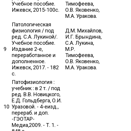
Учебное пособие.
Тимофеева,
Ижевск, 2015-100с.
О.В. Яковенко,
М.А. Уракова.
Патологическая
физиология / под
Д.М. Михайлов,
ред. С.А. Лукиной/.
И.Г. Брындина,
Учебное пособие.
С.А. Лукина,
9
Издание 2-е,
М.Р.
переработанное и
Тимофеева,
дополненное.
О.В. Яковенко,
Ижевск, 2017. - 182
М.А. Уракова.
с.
Патофизиология :
учебник : в 2 т. / под
ред. В.В. Новицкого,
Е.Д. Гольдберга, О.И.
10
Уразовой. - 4-еизд.,
перераб. и доп.
-ГЭОТАР-
Медиа,2009. - Т. 1. -