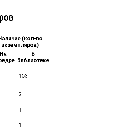
ров
Наличие (кол-во
экземпляров)
На
В
федре
библиотеке
153
2
1
1