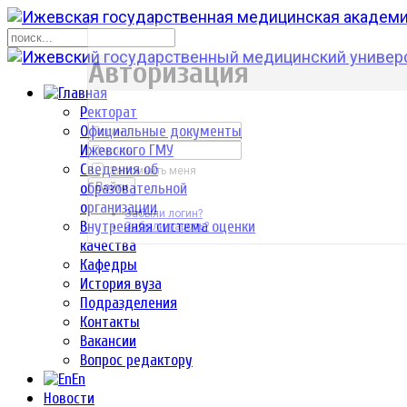
р
Авторизация
Ректорат
Официальные документы
Ижевского ГМУ
Сведения об
Запомнить меня
образовательной
Войти
организации
Забыли логин?
Внутренняя система оценки
Забыли пароль?
качества
Кафедры
История вуза
Подразделения
Контакты
Вакансии
Вопрос редактору
En
Новости