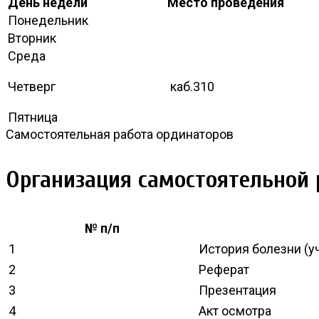
День недели
Место проведения
Понедельник
Вторник
Среда
Четверг
каб.310
Пятница
Самостоятельная работа ординаторов
Организация самостоятельной 
№ п/п
1
История болезни (у
2
Реферат
3
Презентация
4
Акт осмотра