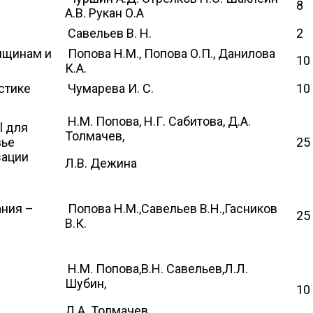
8
А.В. Рукан О.А
Савельев В. Н.
2
нщинам и
Попова Н.М., Попова О.П., Данилова
10
К.А.
стике
Чумарева И. С.
10
Н.М. Попова, Н.Г. Сабитова, Д.А.
l для
Толмачев,
вье
25
зации
Л.В. Дежина
ния –
Попова Н.М.,Савельев В.Н.,Гасников
25
В.К.
Н.М. Попова,В.Н. Савельев,Л.Л.
Шубин,
10
Д.А. Толмачев