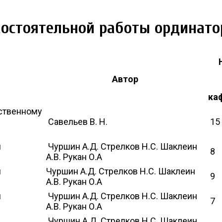
мостоятельной работы ординато
Автор
ка
ственному
Савельев В. Н.
15
я
Чуршин А.Д. Стрелков Н.С. Шаклеин
8
А.В. Рукан О.А
я
Чуршин А.Д. Стрелков Н.С. Шаклеин
9
А.В. Рукан О.А
я
Чуршин А.Д. Стрелков Н.С. Шаклеин
7
А.В. Рукан О.А
Чуршин А.Д. Стрелков Н.С. Шаклеин