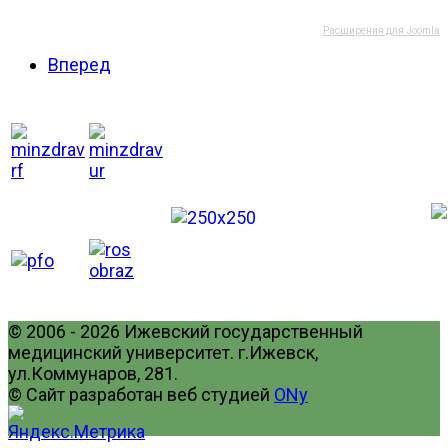
Расширения для Joomla
Вперед
© 2006 - 2026 Ижевский государственный
медицинский университет. г.Ижевск,
ул.Коммунаров, 281.
© Сайт разработан веб студией
ONy