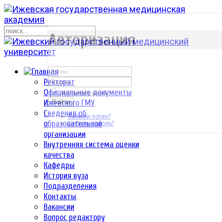
р
Авторизация
Ректорат
Официальные документы
Запомнить меня
Ижевского ГМУ
Войти
Сведения об
Забыли логин?
образовательной
Забыли пароль?
организации
Внутренняя система оценки
качества
Кафедры
История вуза
Подразделения
Контакты
Вакансии
Вопрос редактору