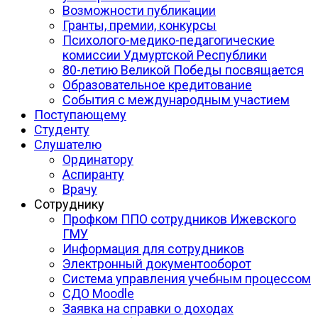
Возможности публикации
Гранты, премии, конкурсы
Психолого-медико-педагогические
комиссии Удмуртской Республики
80-летию Великой Победы посвящается
Образовательное кредитование
События с международным участием
Поступающему
Студенту
Слушателю
Ординатору
Аспиранту
Врачу
Сотруднику
Профком ППО сотрудников Ижевского
ГМУ
Информация для сотрудников
Электронный документооборот
Система управления учебным процессом
СДО Moodle
Заявка на справки о доходах