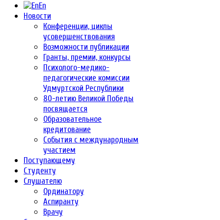
En
Новости
Конференции, циклы
усовершенствования
Возможности публикации
Гранты, премии, конкурсы
Психолого-медико-
педагогические комиссии
Удмуртской Республики
80-летию Великой Победы
посвящается
Образовательное
кредитование
События с международным
участием
Поступающему
Студенту
Слушателю
Ординатору
Аспиранту
Врачу