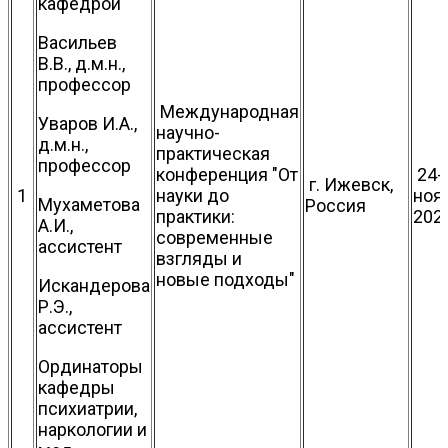
кафедрой
Васильев
В.В., д.м.н.,
профессор
Международная
Уваров И.А.,
научно-
д.м.н.,
практическая
профессор
конференция "От
24-
г. Ижевск,
1
науки до
ноя
Мухаметова
Россия
практики:
202
А.И.,
современные
ассистент
взгляды и
новые подходы"
Искандерова
Р.Э.,
ассистент
Ординаторы
кафедры
психиатрии,
наркологии и