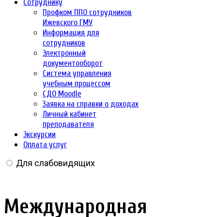
Сотруднику
Профком ППО сотрудников
Ижевского ГМУ
Информация для
сотрудников
Электронный
документооборот
Система управления
учебным процессом
СДО Moodle
Заявка на справки о доходах
Личный кабинет
преподавателя
Экскурсии
Оплата услуг
Для слабовидящих
Международная