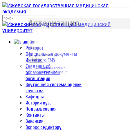
р
Авторизация
Ректорат
Официальные документы
Запомнить меня
Ижевского ГМУ
Войти
Сведения об
Забыли логин?
образовательной
Забыли пароль?
организации
Внутренняя система оценки
качества
Кафедры
История вуза
Подразделения
Контакты
Вакансии
Вопрос редактору