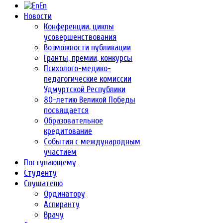
En
Новости
Конференции, циклы
усовершенствования
Возможности публикации
Гранты, премии, конкурсы
Психолого-медико-
педагогические комиссии
Удмуртской Республики
80-летию Великой Победы
посвящается
Образовательное
кредитование
События с международным
участием
Поступающему
Студенту
Слушателю
Ординатору
Аспиранту
Врачу