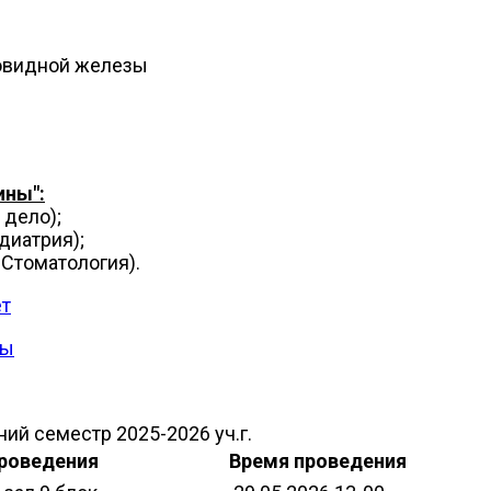
овидной железы
ины":
 дело);
диатрия);
Стоматология).
ет
ры
ий семестр 2025-2026 уч.г.
роведения
Время проведения