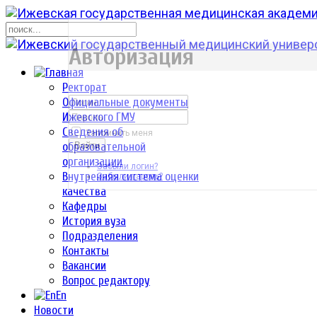
р
Авторизация
Ректорат
Официальные документы
Ижевского ГМУ
Сведения об
Запомнить меня
образовательной
Войти
организации
Забыли логин?
Внутренняя система оценки
Забыли пароль?
качества
Кафедры
История вуза
Подразделения
Контакты
Вакансии
Вопрос редактору
En
Новости