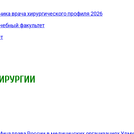
ника врача хирургического профиля 2026
ечебный факультет
ет
ИРУРГИИ
инздрава России в медицинских организациях Удму