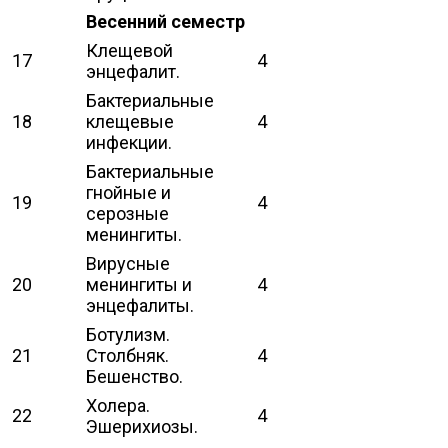
Весенний семестр
Клещевой
17
4
энцефалит.
Бактериальные
18
клещевые
4
инфекции.
Бактериальные
гнойные и
19
4
серозные
менингиты.
Вирусные
20
менингиты и
4
энцефалиты.
Ботулизм.
21
Столбняк.
4
Бешенство.
Холера.
22
4
Эшерихиозы.