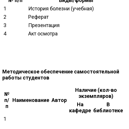
№ п/п
Виды/формы
1
История болезни (учебная)
2
Реферат
3
Презентация
4
Акт осмотра
Методическое обеспечение самостоятельной
работы студентов
Наличие (кол-во
№
экземпляров)
п/
Наименование
Автор
На
В
п
кафедре
библиотеке
1