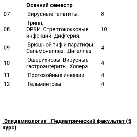
Осенний семестр
07
Вирусные гепатиты.
8
Грипп,
08
ОРВИ. Стрептококковые
10
инфекции. Дифтерия.
Брюшной тиф и паратифы.
09
4
Сальмонеллез. Шигеллез.
Эшерихиозы. Вирусные
10
4
гастроэнтериты. Холера.
11
Протозойные инвазии.
4
12
Гельминтозы.
4
"Эпидемиология". Педиатрический факультет (5
курс)