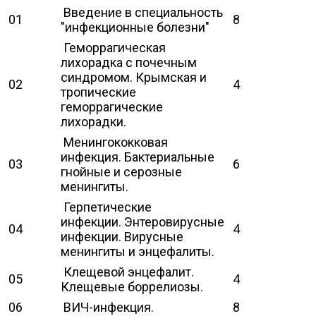
Введение в специальность
01
8
"инфекционные болезни"
Геморрагическая
лихорадка с почечным
синдромом. Крымская и
02
4
тропические
геморрагические
лихорадки.
Менингококковая
инфекция. Бактериальные
03
6
гнойные и серозные
менингиты.
Герпетические
инфекции. Энтеровирусные
04
4
инфекции. Вирусные
менингиты и энцефалиты.
Клещевой энцефалит.
05
4
Клещевые боррелиозы.
06
ВИЧ-инфекция.
8