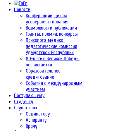
En
Новости
Конференции, циклы
усовершенствования
Возможности публикации
Гранты, премии, конкурсы
Психолого-медико-
педагогические комиссии
Удмуртской Республики
80-летию Великой Победы
посвящается
Образовательное
кредитование
События с международным
участием
Поступающему
Студенту
Слушателю
Ординатору
Аспиранту
Врачу