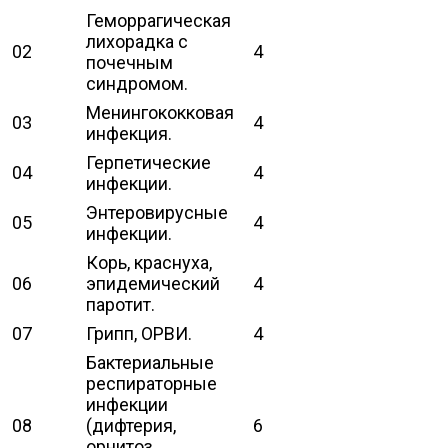
Геморрагическая
лихорадка с
02
4
почечным
синдромом.
Менингококковая
03
4
инфекция.
Герпетические
04
4
инфекции.
Энтеровирусные
05
4
инфекции.
Корь, краснуха,
06
эпидемический
4
паротит.
07
Грипп, ОРВИ.
4
Бактериальные
респираторные
инфекции
08
(дифтерия,
6
орнитоз,