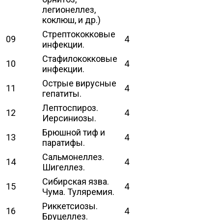
легионеллез,
коклюш, и др.)
Стрептококковые
09
4
инфекции.
Стафилококковые
10
4
инфекции.
Острые вирусные
11
4
гепатиты.
Лептоспироз.
12
4
Иерсиниозы.
Брюшной тиф и
13
4
паратифы.
Сальмонеллез.
14
4
Шигеллез.
Сибирская язва.
15
4
Чума. Туляремия.
Риккетсиозы.
16
4
Бруцеллез.