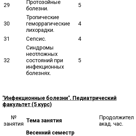
Протозойные
29
5
болезни.
Тропические
30
геморрагические
4
лихорадки.
31
Сепсис.
4
Синдромы
неотложных
32
состояний при
5
инфекционных
болезнях.
"Инфекционные болезни". Педиатрический
факультет (5 курс)
№
Продолжитель
Тема занятия
занятия
акад. час.
Весенний семестр