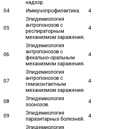
надзор.
04
Иммунопрофилактика.
4
Эпидемиология
антропонозов с
05
4
респираторным
механизмом заражения.
Эпидемиология
антропонозов с
06
4
фекально-оральным
механизмом заражения.
Эпидемиология
антропонозов с
07
4
гемоконтактным
механизмом заражения.
Эпидемиология
08
4
зоонозов.
Эпидемиология
09
4
паразитарных болезней.
Эпидемиология