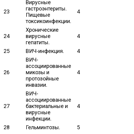
Вирусные
гастроэнтериты.
23
4
Пищевые
токсикоинфекции.
Хронические
24
вирусные
4
гепатиты.
25
ВИЧ-инфекция.
4
ВИЧ-
ассоциированные
26
микозы и
4
протозойные
инвазии.
ВИЧ-
ассоциированные
27
бактериальные и
4
вирусные
инфекции.
28
Гельминтозы.
5