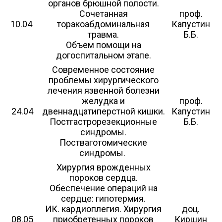
органов брюшной полости.
Сочетанная
проф.
10.04
торакоабдоминальная
Капустин
травма.
Б.Б.
Объем помощи на
догоспитальном этапе.
Современное состояние
проблемы хирургического
лечения язвенной болезни
желудка и
проф.
24.04
двеннадцатиперстной кишки.
Капустин
Постгастрорезекционные
Б.Б.
синдромы.
Постваготомические
синдромы.
Хирургия врожденных
пороков сердца.
Обеспечение операций на
сердце: гипотермия.
ИК. кардиоплегия. Хирургия
доц.
08.05
приобретенных пороков
Киршин