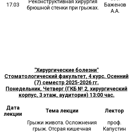
Реконструктивная хирургия
17.03
Баженов
брюшной стенки при грыжах.
А.А.
"Хирургические болезни"
Стоматологический факультет, 4 курс. Осенний
(7) семестр 2025-2026 гг.
Понедельник, Четверг
(ГКБ № 2, хирургический
корпус, 3 этаж, аудитория) 13:00 час.
Дата
Тема лекции
Лектор
лекции
Грыжи живота. Осложнения
проф.
грыж. Отсрая кишечная
Капустин