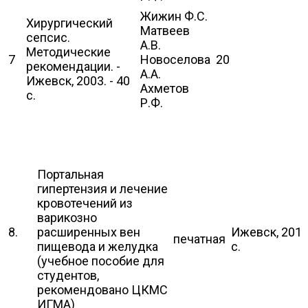
Жижин Ф.С.
Хирургический
Матвеев
сепсис.
А.В.
Методические
7
Новоселова
20
рекомендации. -
А.А.
Ижевск, 2003. - 40
Ахметов
с.
Р.Ф.
Портальная
гипертензия и лечение
кровотечений из
варикозно
8.
расширенных вен
Ижевск, 2015
печатная
пищевода и желудка
с.
(учебное пособие для
студентов,
рекомендовано ЦКМС
ИГМА)