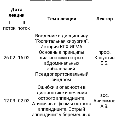
Дата
лекции
Тема лекции
Лектор
I
II
поток
поток
Введение в дисциплину
"Госпитальная хирургия".
История КГХ ИГМА.
Основные принципы
проф.
26.02
16.02
диагностики острых
Капустин
абдоминальных
Б.Б.
заболеваний.
Псевдоперитонеальный
синдром.
Ошибки и опасности в
диагностике и лечении
асс.
острого аппендицита.
12.03
02.03
Анисимов
Атипичные формы острого
А.В.
аппендицита. Острый
аппендицит у беременных.