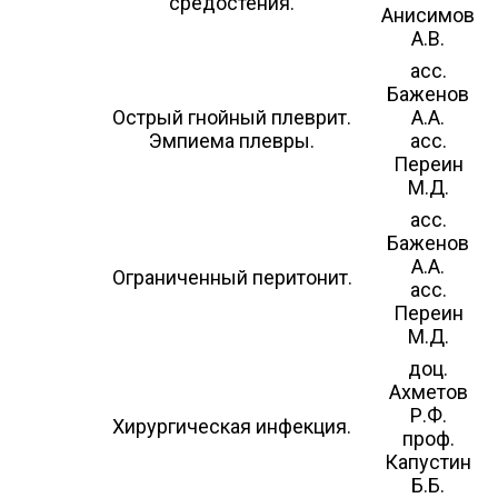
средостения.
Анисимов
А.В.
асс.
Баженов
Острый гнойный плеврит.
А.А.
Эмпиема плевры.
асс.
Переин
М.Д.
асс.
Баженов
А.А.
Ограниченный перитонит.
асс.
Переин
М.Д.
доц.
Ахметов
Р.Ф.
Хирургическая инфекция.
проф.
Капустин
Б.Б.