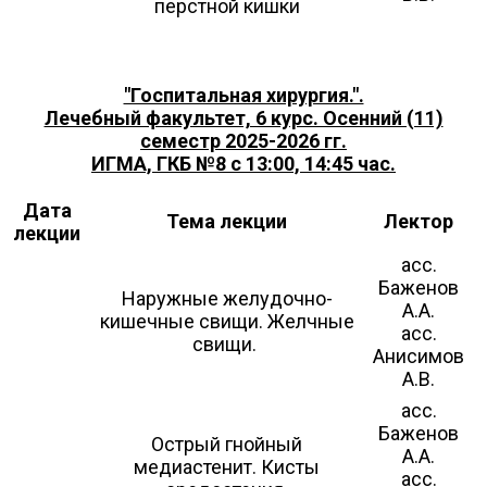
перстной кишки
"Госпитальная хирургия.".
Лечебный факультет, 6 курс. Осенний (11)
семестр 2025-2026 гг.
ИГМА, ГКБ №8 с 13:00, 14:45 час.
Дата
Тема лекции
Лектор
лекции
асс.
Баженов
Наружные желудочно-
А.А.
кишечные свищи. Желчные
асс.
свищи.
Анисимов
А.В.
асс.
Баженов
Острый гнойный
А.А.
медиастенит. Кисты
асс.