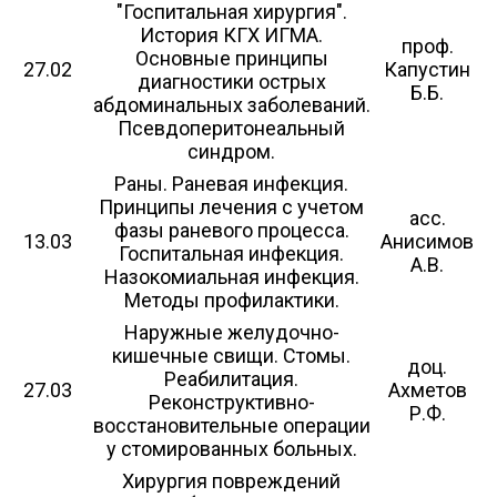
"Госпитальная хирургия".
История КГХ ИГМА.
проф.
Основные принципы
27.02
Капустин
диагностики острых
Б.Б.
абдоминальных заболеваний.
Псевдоперитонеальный
синдром.
Раны. Раневая инфекция.
Принципы лечения с учетом
асс.
фазы раневого процесса.
13.03
Анисимов
Госпитальная инфекция.
А.В.
Назокомиальная инфекция.
Методы профилактики.
Наружные желудочно-
кишечные свищи. Стомы.
доц.
Реабилитация.
27.03
Ахметов
Реконструктивно-
Р.Ф.
восстановительные операции
у стомированных больных.
Хирургия повреждений