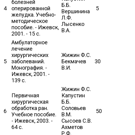
болезней
Б.Б.
4
оперированной
5
Вершинина
желудка. Учебно-
Л.Ф.
методическое
Лысенко
пособие. - Ижевск,
В.А.
2001. - 15 с.
Амбулаторное
лечение
хирургических
Жижин Ф.С.
5
заболеваний.
Бекмачев
30
Монография. -
В.И.
Ижевск, 2001. -
139 с.
Жижин Ф.С.
Первичная
Капустин
хирургическая
Б.Б.
обработка ран.
Соловьев
6
50
Учебное пособие.
В.М.
- Ижевск, 2003. -
Сысоев С.В.
64 с.
Ахметов
Р.Ф.