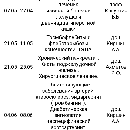
лечения
проф.
07.05
27.04
язвенной болезни
Капустин
желудка и
Б.Б.
двеннадцатиперстной
кишки.
Тромбофлебиты и
доц.
21.05
11.05
флеботромбозы
Киршин
конечностей. ТЭЛА.
А.А.
Хронический панкреатит.
доц.
Кисты поджелудочной
21.05
25.05
Ахметов
железы.
Р.Ф.
Хирургическое лечение.
Облитерирующие
заболевания артерий:
атеросклероз. эндартериит
(тромбангиит).
Диабетическая
доц.
04.06
08.06
ангиопатия.
Киршин
неспецифический
А.А.
аортоартериит.