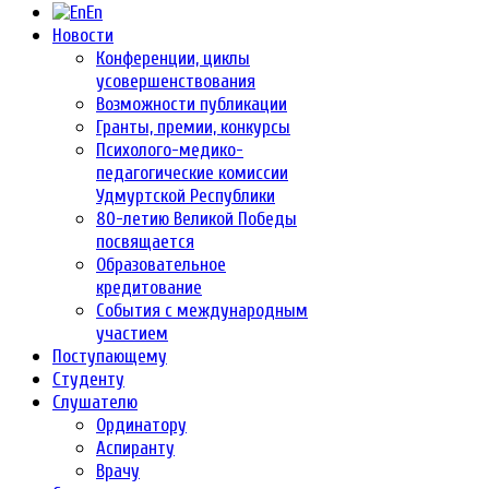
En
Новости
Конференции, циклы
усовершенствования
Возможности публикации
Гранты, премии, конкурсы
Психолого-медико-
педагогические комиссии
Удмуртской Республики
80-летию Великой Победы
посвящается
Образовательное
кредитование
События с международным
участием
Поступающему
Студенту
Слушателю
Ординатору
Аспиранту
Врачу