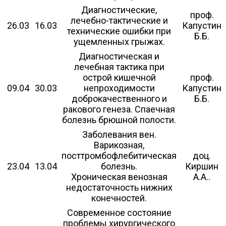
Диагностические,
проф.
лечебно-тактические и
26.03
16.03
Капустин
технические ошибки при
Б.Б.
ущемленных грыжах.
Диагностическая и
лечебная тактика при
острой кишечной
проф.
09.04
30.03
непроходимости
Капустин
доброкачественного и
Б.Б.
ракового генеза. Спаечная
болезнь брюшной полости.
Заболевания вен.
Варикозная,
посттромбофлебитическая
доц.
23.04
13.04
болезнь.
Киршин
Хроническая венозная
А.А..
недостаточность нижних
конечностей.
Современное состояние
проблемы хирургического