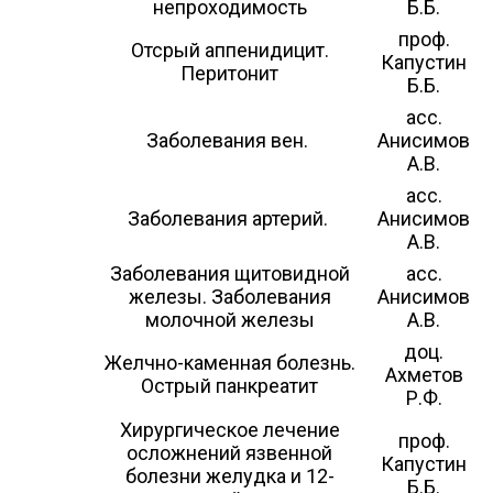
непроходимость
Б.Б.
проф.
Отсрый аппенидицит.
Капустин
Перитонит
Б.Б.
асс.
Заболевания вен.
Анисимов
А.В.
асс.
Заболевания артерий.
Анисимов
А.В.
Заболевания щитовидной
асс.
железы. Заболевания
Анисимов
молочной железы
А.В.
доц.
Желчно-каменная болезнь.
Ахметов
Острый панкреатит
Р.Ф.
Хирургическое лечение
проф.
осложнений язвенной
Капустин
болезни желудка и 12-
Б.Б.