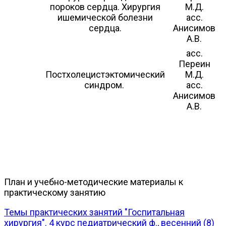
пороков сердца. Хирургия
М.Д.
ишемической болезни
асс.
сердца.
Анисимов
А.В.
асс.
Переин
Постхолецистэктомический
М.Д.
синдром.
асс.
Анисимов
А.В.
План и учебно-методические материалы к
практическому занятию
Темы практических занятий "Госпитальная
хирургия". 4 курс педиатрический ф., весенний (8)