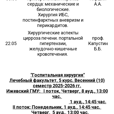
сердца: механические и
А.А.
биологические.
Хирургия ИБС,
постинфарктных аневризм и
перикардитов.
Хирургические аспекты
цирроза печени. портальной
проф.
22.05
гипертензии,
Капустин
желудочно-кишечные
Б.Б.
кровотечения.
"Госпитальная хирургия"
Лечебный факультет, 5 курс. Весенний (10)
семестр 2025-2026 гг.
Ижевский ГМУ: I поток, Четверг, 8 ауд., 13:00
час.
1 ауд., 14:45 час.
II поток: Понедельник, 1 ауд., 14:45 час.
Четверг, 5 ауд., 13:00 час.