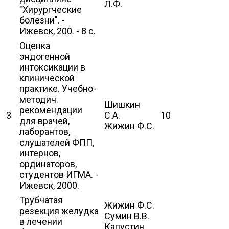
Л.Ф.
"Хирургческие
болезни". -
Ижевск, 200. - 8 с.
Оценка
эндогенной
интоксикации в
клинической
практике. Учебно-
методич.
Шишкин
рекомендации
3
С.А.
10
для врачей,
Жижин Ф.С.
лаборантов,
слушателей ФПП,
интернов,
ординаторов,
студентов ИГМА. -
Ижевск, 2000.
Трубчатая
Жижин Ф.С.
резекция желудка
Сумин В.В.
в лечении
Капустин