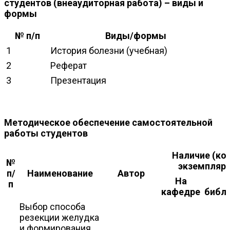
студентов (внеаудиторная работа) – виды и
формы
№ п/п
Виды/формы
1
История болезни (учебная)
2
Реферат
3
Презентация
Методическое обеспечение самостоятельной
работы студентов
Наличие (ко
№
экземпляро
п/
Наименование
Автор
На
п
кафедре
библ
Выбор способа
резекции желудка
и формирования