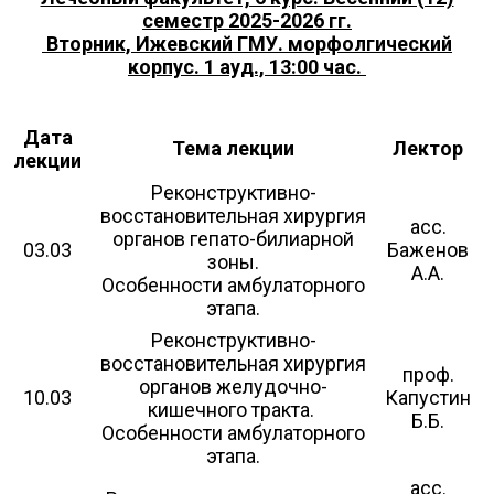
семестр 2025-2026 гг.
Вторник, Ижевский ГМУ. морфолгический
корпус. 1 ауд., 13:00 час.
Дата
Тема лекции
Лектор
лекции
Реконструктивно-
восстановительная хирургия
асс.
органов гепато-билиарной
03.03
Баженов
зоны.
А.А.
Особенности амбулаторного
этапа.
Реконструктивно-
восстановительная хирургия
проф.
органов желудочно-
10.03
Капустин
кишечного тракта.
Б.Б.
Особенности амбулаторного
этапа.
асс.