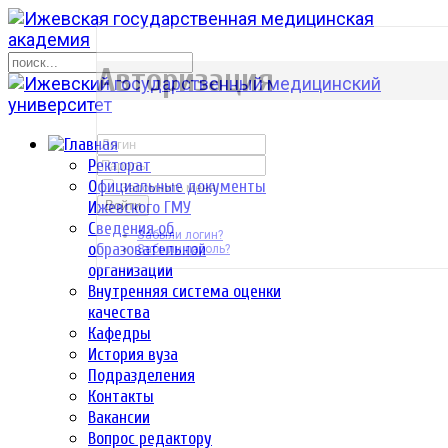
р
Авторизация
Ректорат
Официальные документы
Запомнить меня
Ижевского ГМУ
Войти
Сведения об
Забыли логин?
образовательной
Забыли пароль?
организации
Внутренняя система оценки
качества
Кафедры
История вуза
Подразделения
Контакты
Вакансии
Вопрос редактору