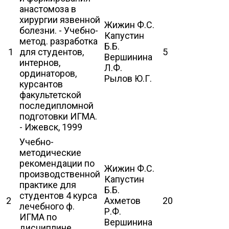
анастомоза в
хирургии язвенной
Жижин Ф.С.
болезни. - Учебно-
Капустин
метод. разработка
Б.Б.
1
для студентов,
5
Вершинина
интернов,
Л.Ф.
ординаторов,
Рылов Ю.Г.
курсантов
факультетской
последипломной
подготовки ИГМА.
- Ижевск, 1999
Учебно-
методические
рекомендации по
Жижин Ф.С.
производственной
Капустин
практике для
Б.Б.
студентов 4 курса
2
Ахметов
20
лечебного ф.
Р.Ф.
ИГМА по
Вершинина
дисциплине