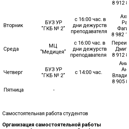
8 912 8
Ах
с 16:00 час. в
БУЗ УР
Ра
Вторник
дни дежурств
"ГКБ № 2"
Фаги
преподавателя
8 982 1
с 16:00 час. в
Переи
МЦ
Среда
дни дежурств
Дмит
"Медицея"
преподавателя
8 912 8
Ани
БУЗ УР
Ан
Четверг
с 14:00 час.
"ГКБ № 2"
Влади
8 905 8
Пятница
-
Самостоятельная работа студентов
Организация самостоятельной работы