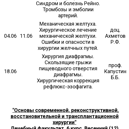
Синдром и болезнь Рейно.
Тромбозы и эмболии
артерий.
Механическая желтуха.
Хирургическое лечение
доц.
04.06
11.06
механической желтухи.
Ахметов
Ошибки и опасности в
Р.Ф.
хирургии желчных путей.
Хирургия диафрагмы.
Скользящие грыжи
проф.
пищеводного отверстия
18.06
Капустин
диафрагмы.
Б.Б.
Хирургическая коррекция
рефлюкс-эзофагита.
"Основы современной. реконструктивной,
восстановительной и трансплантационной
хирургии"
Лечебный факультет, 6 курс. Весенний (12)