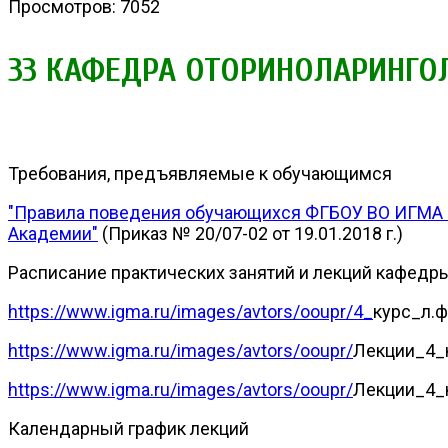
Просмотров: 7052
33 КАФЕДРА ОТОРИНОЛАРИНГО
Требования, предъявляемые к обучающимся
"Правила поведения обучающихся ФГБОУ ВО ИГМА М
Академии"
(Приказ № 20/07-02 от 19.01.2018 г.)
Расписание практических занятий и лекций кафедр
https://www.igma.ru/images/avtors/ooupr/4_
курс_л.ф
https://www.igma.ru/images/avtors/ooupr/
Лекции_4_к
https://www.igma.ru/images/avtors/ooupr/
Лекции_4_к
Календарный график лекций