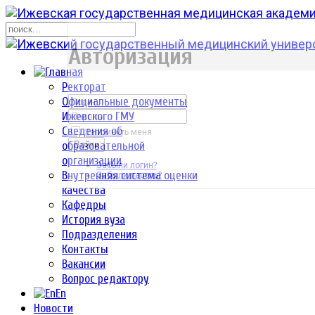
р
Авторизация
Ректорат
Официальные документы
Ижевского ГМУ
Сведения об
Запомнить меня
образовательной
Войти
организации
Забыли логин?
Внутренняя система оценки
Забыли пароль?
качества
Кафедры
История вуза
Подразделения
Контакты
Вакансии
Вопрос редактору
En
Новости