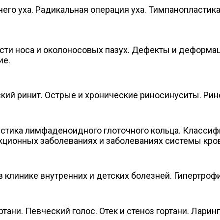
его уха. Радикальная операция уха. Тимпанопластик
епсис.
ти носа и околоносовых пазух. Дефекты и деформац
ие.
ский ринит. Острые и хронические риносинуситы. Ри
тика лимфаденоидного глоточного кольца. Классифи
екционных заболеваниях и заболеваниях системы
в клинике внутренних и детских болезней. Гипертроф
ани. Певческий голос. Отек и стеноз гортани. Ларинг