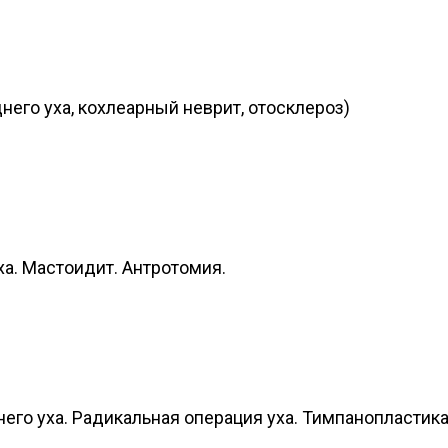
него уха, кохлеарный неврит, отосклероз)
ха. Мастоидит. Антротомия.
его уха. Радикальная операция уха. Тимпанопластик
епсис.