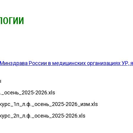
ЛОГИИ
инздрава России в медицинских организациях УР,
ы
._осень_2025-2026.xls
урс_1п_л.ф._осень_2025-2026_изм.xls
урс_2п_л.ф._осень_2025-2026.xls