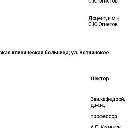
С.Ю.Огнетов
Доцент, к.м.н.
С.Ю.Огнетов
нская клиническая больница; ул. Воткинское
Лектор
Зав.кафедрой,
д.м.н.,
профессор
А.П. Кравчук