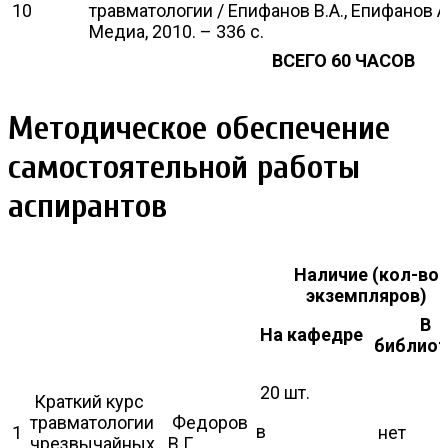
10
травматологии / Епифанов В.А., Епифанов А.
Медиа, 2010. – 336 с.
ВСЕГО 60 ЧАСОВ
Методическое обеспечение
самостоятельной работы
аспирантов
Наличие (кол-во
экземпляров)
В
На кафедре
библиот
20 шт.
Краткий курс
травматологии
Федоров
в
1
нет
чрезвычайных
В.Г.