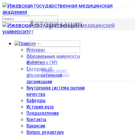
р
Авторизация
Ректорат
Официальные документы
Запомнить меня
Ижевского ГМУ
Войти
Сведения об
Забыли логин?
образовательной
Забыли пароль?
организации
Внутренняя система оценки
качества
Кафедры
История вуза
Подразделения
Контакты
Вакансии
Вопрос редактору