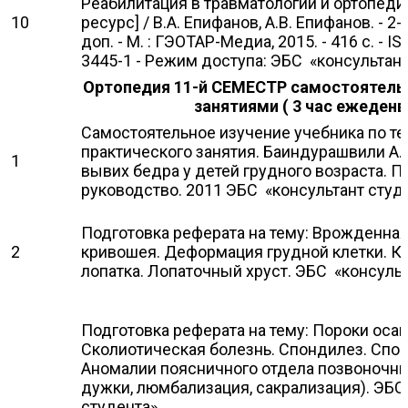
Реабилитация в травматологии и ортопеди
10
ресурс] / В.А. Епифанов, А.В. Епифанов. - 2-
доп. - М. : ГЭОТАР-Медиа, 2015. - 416 с. - I
3445-1 - Режим доступа: ЭБС «консультант
Ортопедия
11-й СЕМЕСТР
самостоятельн
занятиями ( 3 час ежеденв
Самостоятельное изучение учебника по т
практического занятия. Баиндурашвили А
1
вывих бедра у детей грудного возраста. 
руководство. 2011 ЭБС «консультант студ
Подготовка реферата на тему: Врожденн
2
кривошея. Деформация грудной клетки. 
лопатка. Лопаточный хруст. ЭБС «консульт
Подготовка реферата на тему: Пороки осан
Сколиотическая болезнь. Спондилез. Спо
Аномалии поясничного отдела позвоночни
дужки, люмбализация, сакрализация). ЭБС
студента»