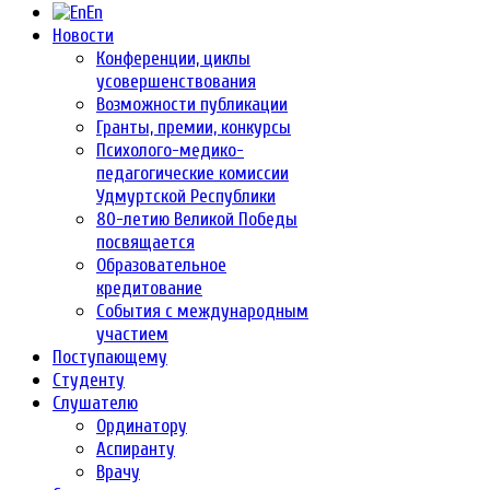
En
Новости
Конференции, циклы
усовершенствования
Возможности публикации
Гранты, премии, конкурсы
Психолого-медико-
педагогические комиссии
Удмуртской Республики
80-летию Великой Победы
посвящается
Образовательное
кредитование
События с международным
участием
Поступающему
Студенту
Слушателю
Ординатору
Аспиранту
Врачу