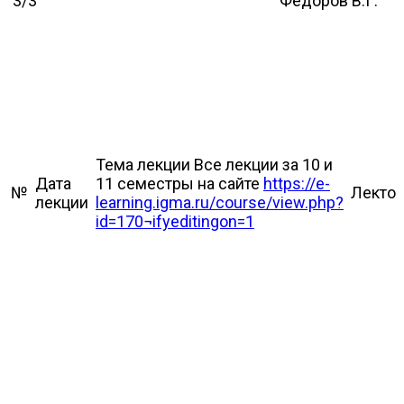
3/3
Федоров В.Г.
Тема лекции Все лекции за 10 и
Дата
11 семестры на сайте
https://e-
№
Лекто
лекции
learning.igma.ru/course/view.php?
id=170¬ifyeditingon=1