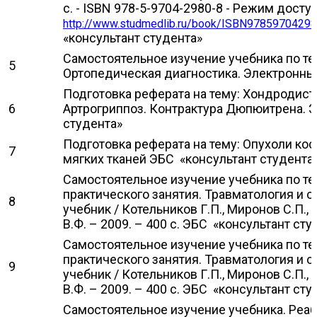
с. - ISBN 978-5-9704-2980-8 - Режим доступ
http://www.studmedlib.ru/book/ISBN97859704298
«консультант студента»
Самостоятельное изучение учебника по тем
5
Ортопедическая диагностика. Электронны
Подготовка реферата на тему: Хондродист
6
Артрогриппоз. Контрактура Дюпюитрена. 
студента»
Подготовка реферата на тему: Опухоли кос
7
мягких тканей ЭБС «консультант студента
Самостоятельное изучение учебника по т
практического занятия. Травматология и о
8
учебник / Котельников Г.П., Миронов С.П.
В.Ф. – 2009. – 400 с. ЭБС «консультант сту
Самостоятельное изучение учебника по т
практического занятия. Травматология и о
9
учебник / Котельников Г.П., Миронов С.П.
В.Ф. – 2009. – 400 с. ЭБС «консультант сту
Самостоятельное изучение учебника. Реаб