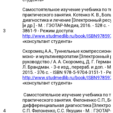
Самостоятельное изучение учебника по т
практического занятия. Котенко К. В., Боль 
диагностика и лечение [Электронный ресурс
[и др.] - М. : ГЭОТАР-Медиа, 2016. - 528 с. -
3
3861-9 - Режим доступа:
http://www.studmedlib.ru/book/ISBN978597
«консультант студента»
Скоромец А.А., Туннельные компрессион
моно- и мультиневропатии [Электронный ре
руководство / А. А. Скоромец, Д. Г. Герман, 
Л. Брандман. - 3-е изд., перераб. и доп. - 
2015. - 376 с. - ISBN 978-5-9704-3151-1 - Р
http://www.studmedlib.ru/book/ISBN978597
«консультант студента»
Самостоятельное изучение учебника по 
практического занятия. Филоненко С.П., Бо
дифференциальная диагностика [Электрон
4
С.П. Филоненко, С.С. Якушин - М. : ГЭОТАР-