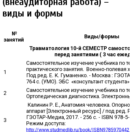
(внеаудиторная работа) –
виды и формы
№
Виды/формы
занятий
Травматология 10-й СЕМЕСТР самосто
перед занятиями ( 3 час ежед
Самостоятельное изучение учебника по т
практического занятия. Военно-полевая хир
1
Под ред. Е. К. Гуманенко. - Москва : ГЭОТА
764 с. (УМО). ЭБС «консультант студента»
Самостоятельное изучение учебника по тем
2
Ортопедическая диагностика. Электронны
Калинин Р. Е., Анатомия человека. Опорн
аппарат [Электронный ресурс] / под ред. Р. 
ГЭОТАР-Медиа, 2017. - 256 с. - ISBN 978-5-
3
Режим доступа:
http://www.studmedlib.ru/book/ISBN97859704427