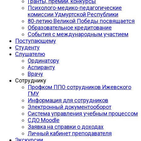
Гранты, премии, конкурсы
Психолого-медико-педагогические
комиссии Удмуртской Республики
80-летию Великой Победы посвящается
Образовательное кредитование
События с международным участием
Поступающему
Студенту
Слушателю
Ординатору
Аспиранту
Врачу
Сотруднику
Профком ППО сотрудников Ижевского
ГМУ
Информация для сотрудников
Электронный документооборот
Система управления учебным процессом
СДО Moodle
Заявка на справки о доходах
Личный кабинет преподавателя
Экскурсии