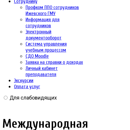
Сотруднику
Профком ППО сотрудников
Ижевского ГМУ
Информация для
сотрудников
Электронный
документооборот
Система управления
учебным процессом
СДО Moodle
Заявка на справки о доходах
Личный кабинет
преподавателя
Экскурсии
Оплата услуг
Для слабовидящих
Международная