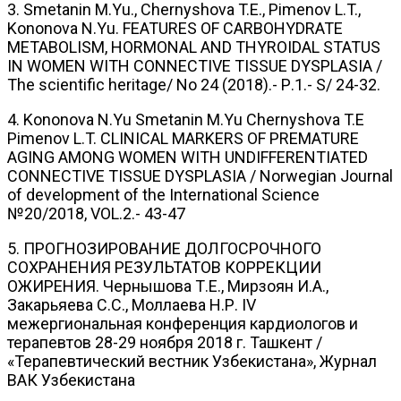
3. Smetanin M.Yu., Chernyshova T.E., Pimenov L.T.,
Kononova N.Yu. FEATURES OF CARBOHYDRATE
METABOLISM, HORMONAL AND THYROIDAL STATUS
IN WOMEN WITH CONNECTIVE TISSUE DYSPLASIA /
The scientific heritage/ No 24 (2018).- Р.1.- S/ 24-32.
4. Kononova N.Yu Smetanin M.Yu Chernyshova T.E
Pimenov L.T. CLINICAL MARKERS OF PREMATURE
AGING AMONG WOMEN WITH UNDIFFERENTIATED
CONNECTIVE TISSUE DYSPLASIA / Norwegian Journal
of development of the International Science
№20/2018, VOL.2.- 43-47
5. ПРОГНОЗИРОВАНИЕ ДОЛГОСРОЧНОГО
СОХРАНЕНИЯ РЕЗУЛЬТАТОВ КОРРЕКЦИИ
ОЖИРЕНИЯ. Чернышова Т.Е., Мирзоян И.А.,
Закарьяева С.С., Моллаева Н.Р. IV
межергиональная конференция кардиологов и
терапевтов 28-29 ноября 2018 г. Ташкент /
«Терапевтический вестник Узбекистана», Журнал
ВАК Узбекистана