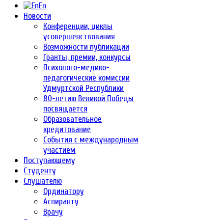
En
Новости
Конференции, циклы
усовершенствования
Возможности публикации
Гранты, премии, конкурсы
Психолого-медико-
педагогические комиссии
Удмуртской Республики
80-летию Великой Победы
посвящается
Образовательное
кредитование
События с международным
участием
Поступающему
Студенту
Слушателю
Ординатору
Аспиранту
Врачу