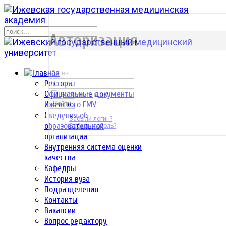
р
Авторизация
Ректорат
Официальные документы
Запомнить меня
Ижевского ГМУ
Войти
Сведения об
Забыли логин?
образовательной
Забыли пароль?
организации
Внутренняя система оценки
качества
Кафедры
История вуза
Подразделения
Контакты
Вакансии
Вопрос редактору