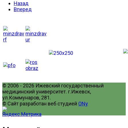
Назад
Вперед
© 2006 - 2026 Ижевский государственный
медицинский университет. г.Ижевск,
ул.Коммунаров, 281.
© Сайт разработан веб студией
ONy