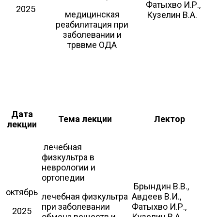
Фатыхво И.Р.,
2025
медицинская
Кузелин В.А.
реабилитация при
заболевании и
трввме ОДА
Дата
Тема лекции
Лектор
лекции
лечебная
физкультра в
неврологии и
ортопедии
Брындин В.В.,
октябрь
лечебная физкультра
Авдеев В.И.,
при заболевании
Фатыхво И.Р.,
2025
обмена веществ и
Кузелин В.А.