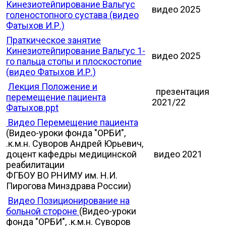
Кинезиотейпирование Вальгус
видео 2025
голеностопного сустава (видео
Фатыхов И.Р.)
Праткическое занятие
Кинезиотейпирование Вальгус 1-
видео 2025
го пальца стопы и плоскостопие
(видео Фатыхов И.Р.)
Лекция Положение и
презентация
перемещение пациента
2021/22
Фатыхов.ppt
Видео Перемещение пациента
(Видео-уроки фонда "ОРБИ",
.к.м.н. Суворов Андрей Юрьевич,
доцент кафедры медицинской
видео 2021
реабилитации​
ФГБОУ ВО РНИМУ им. Н.И.
Пирогова Минздрава России)
Видео Позиционирование на
больной стороне
(Видео-уроки
фонда "ОРБИ", .к.м.н. Суворов