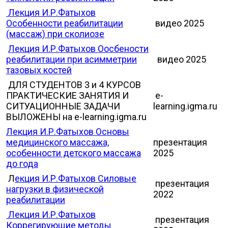
Лекция И.Р.Фатыхов
Особенности реабилитации
видео 2025
(массаж) при сколиозе
Лекция И.Р.Фатыхов Оосбености
реабилитации при асимметрии
видео 2025
тазовых костей
ДЛЯ СТУДЕНТОВ 3 и 4 КУРСОВ
ПРАКТИЧЕСКИЕ ЗАНЯТИЯ И
e-
СИТУАЦИОННЫЕ ЗАДАЧИ
learning.igma.ru
ВЫЛОЖЕНЫ на e-learning.igma.ru
Лекция И.Р.Фатыхов Основы
медицинского массажа,
презентация
особенности детского массажа
2025
до года
Л
екция И.Р.Фатыхов Силовые
презентация
нагрузки в физической
2022
реабилитации
Лекция И.Р.Фатыхов
презентация
Коррегирующие методы