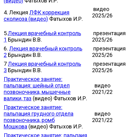
(видео)
Фатыхов И.Р.
видео
4. Лекция
ЛФК коррекция
2025/26
сколиоза (видео)
Фатыхов И.Р.
5.
Лекция врачебный контроль
презентация
1
Брындин В.В.
2025/26
6.
Лекция врачебный контроль
презентация
2
Брындин В.В.
2025/26
7
Лекция врачебный контроль
презентация
3
Брындин В.В.
2025/26
Практическое занятие:
пальпация: шейный отдел
видео
позвоночника, мышечные
2021/22
валики, таз
(видео) Фатыхов И.Р.
Практическое занятие:
пальпация грудного отдела
видео
позвоночника, ромб
2021/22
Мошкова
(видео) Фатыхов И.Р.
Практическое занятие: пальпаия