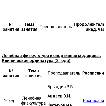
№
Тема
Продолжительн
Преподавпатель
занятия
занятия
акад. час
Лечебная физкультура и спортивная медицина
".
Клиническая ординатура (2 года)
№
Тема
Преподавпатель
Расписани
занятия
занятия
Брындин В.В.
Авдеев В.И.
Лечебная
1-год
Расписани
физкультура
Фатыхов И.Р.