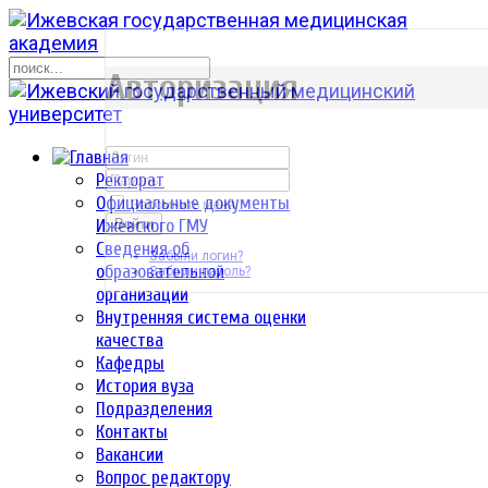
р
Авторизация
Ректорат
Официальные документы
Запомнить меня
Ижевского ГМУ
Войти
Сведения об
Забыли логин?
образовательной
Забыли пароль?
организации
Внутренняя система оценки
качества
Кафедры
История вуза
Подразделения
Контакты
Вакансии
Вопрос редактору