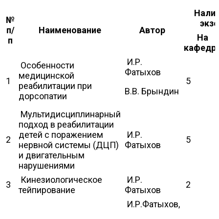
Налич
№
экз
п/
Наименование
Автор
На
п
кафедр
И.Р.
Особенности
Фатыхов
медицинской
1
5
реабилитации при
В.В. Брындин
дорсопатии
Мультидисциплинарный
подход в реабилитации
детей с поражением
И.Р.
2
5
нервной системы (ДЦП)
Фатыхов
и двигательным
нарушениями
Кинезиологическое
И.Р.
3
2
тейпирование
Фатыхов
И.Р.Фатыхов,