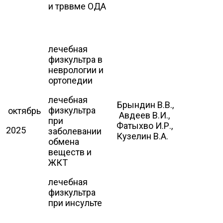
и трввме ОДА
лечебная
физкультра в
неврологии и
ортопедии
лечебная
Брындин В.В.,
физкультра
октябрь
Авдеев В.И.,
при
Фатыхво И.Р.,
2025
заболевании
Кузелин В.А.
обмена
веществ и
ЖКТ
лечебная
физкультра
при инсульте