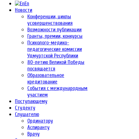
En
Новости
Конференции, циклы
усовершенствования
Возможности публикации
Гранты, премии, конкурсы
Психолого-медико-
педагогические комиссии
Удмуртской Республики
80-летию Великой Победы
посвящается
Образовательное
кредитование
События с международным
участием
Поступающему
Студенту
Слушателю
Ординатору
Аспиранту
Врачу