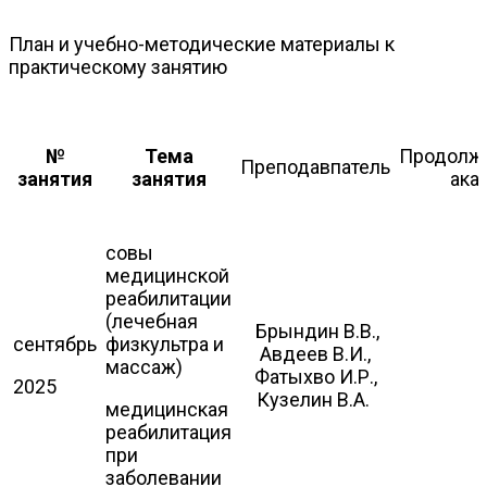
План и учебно-методические материалы к
практическому занятию
№
Тема
Продолжи
Преподавпатель
занятия
занятия
акад
совы
медицинской
реабилитации
(лечебная
Брындин В.В.,
сентябрь
физкультра и
Авдеев В.И.,
массаж)
Фатыхво И.Р.,
2025
Кузелин В.А.
медицинская
реабилитация
при
заболевании