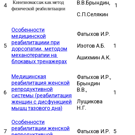
В.В.Брындин,
Кинезиомассаж как метод
4
1
физической реабилитаации
С.П.Селякин
Особенности
Фатыхов И.Р.
медицинской
реабилитациии при
5
Изотов А.Б.
1
дорсопатии, методом
механотерапии на
Ашихмин А.К.
блокавых тренажерах
Медицинская
Фатыхов И.Р.,
реабилитация женской
Брындин
репродуктивной
В.В.,
6
1
системы (реабилитация
Лущикова
женщин с дисфункцией
Н.Г.
мышц тазового дна)
Особенности
реабилитации женской
7
Фатыхов И.Р.
5
репродуктивной