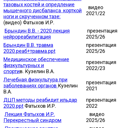
тазовых костей и опредление
видео
мышечного дисбаланса корткой
2021/22
ноги и скрученном тазе:
(видео) Фатыхов И.Р.
Брындин В.В. - 2020 лекция
презентация
нейрореабилитация
2025/26
Брындин В.В. травма
презентация
2020.реаб+травма.ppt
2025/26
Медицинское обеспечение
презентация
физкультурных и
2022/23
спорти
в. Кузелин В.А.
Лечебная физкультура при
презентация
заболеваниях органов
Кузелин
2021
В.А.
ДЦП методы реабидит ильдар
презентация
2020.ppt
Фатыхов И.Р.
2022
Лекция Фатыхов И.Р.
видео
Перекрестный синдром
2025/26