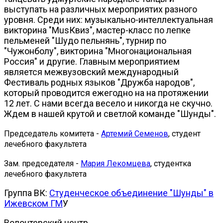
выступать на различных мероприятих разного
уровня. Среди них: музыкально-интеллектуальная
викторина "MusКвиз", мастер-класс по лепке
пельменей "Шудо пельнянь", турнир по
"Чужонболу", викторина "Многонациональная
Россия" и другие. Главным мероприятием
является межвузовский международный
Фестиваль родных языков "Дружба народов",
который проводится ежегодно на на протяжении
12 лет. С нами всегда весело и никогда не скучно.
Ждем в нашей крутой и светлой команде "Шунды".
Председатель комитета -
Артемий Семенов
, студент
лечебного факультета
Зам. председателя -
Мария Лекомцева
, студентка
лечебного факультета
Группа ВК:
Студенческое объединение "Шунды" в
Ижевском ГМ
У
Волонтерский центр