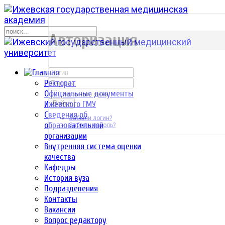
р
Авторизация
Ректорат
Официальные документы
Запомнить меня
Ижевского ГМУ
Войти
Сведения об
Забыли логин?
образовательной
Забыли пароль?
организации
Внутренняя система оценки
качества
Кафедры
История вуза
Подразделения
Контакты
Вакансии
Вопрос редактору