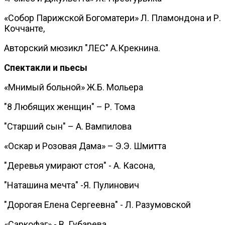
«Собор Парижской Богоматери» Л. Пламондона и Р.
Коччанте,
Авторский мюзикл "ЛЕС" А.Крекнина.
Спектакли и пьесы
«Мнимый больной» Ж.Б. Мольера
"8 Любящих женщин" – Р. Тома
"Старший сын" – А. Вампилова
«Оскар и Розовая Дама» – Э.Э. Шмитта
"Деревья умирают стоя" - А. Касона,
"Наташина мечта" -Я. Пулинович
"Дорогая Елена Сергеевна" - Л. Разумовской
«Саркофаг» - В. Губарева