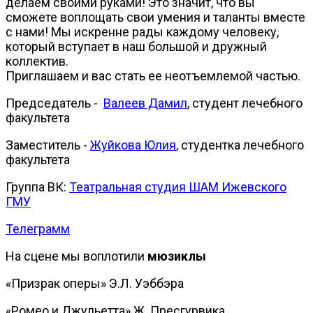
делаем своими руками! Это значит, что вы
сможете воплощать свои умения и таланты вместе
с нами! Мы искренне рады каждому человеку,
который вступает в наш большой и дружный
коллектив.
Приглашаем и вас стать ее неотъемлемой частью.
Председатель -
Валеев Дамил
, студент лечебного
факультета
Заместитель -
Жуйкова Юлия
, студентка лечебного
факультета
Группа ВК:
Театральная студия ШАМ Ижевского
ГМУ
Телеграмм
На сцене мы воплотили
мюзиклы
«Призрак оперы» Э.Л. Уэббэра
«Ромео и Джульетта» Ж. Пресгурвика