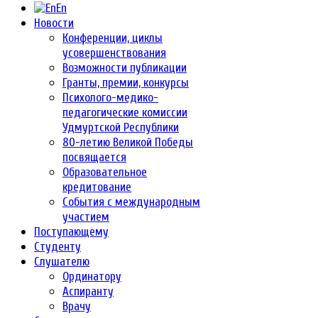
En
Новости
Конференции, циклы
усовершенствования
Возможности публикации
Гранты, премии, конкурсы
Психолого-медико-
педагогические комиссии
Удмуртской Республики
80-летию Великой Победы
посвящается
Образовательное
кредитование
События с международным
участием
Поступающему
Студенту
Слушателю
Ординатору
Аспиранту
Врачу