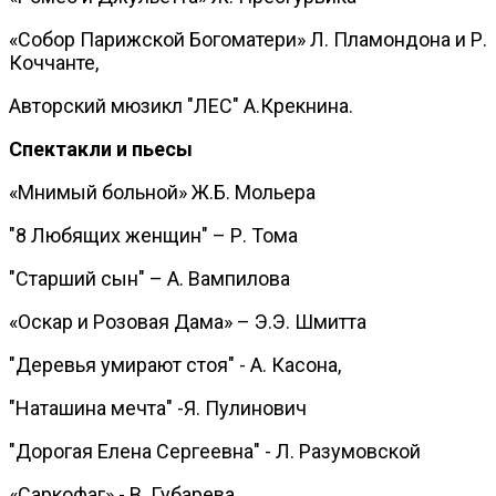
«Собор Парижской Богоматери» Л. Пламондона и Р.
Коччанте,
Авторский мюзикл "ЛЕС" А.Крекнина.
Спектакли и пьесы
«Мнимый больной» Ж.Б. Мольера
"8 Любящих женщин" – Р. Тома
"Старший сын" – А. Вампилова
«Оскар и Розовая Дама» – Э.Э. Шмитта
"Деревья умирают стоя" - А. Касона,
"Наташина мечта" -Я. Пулинович
"Дорогая Елена Сергеевна" - Л. Разумовской
«Саркофаг» - В. Губарева