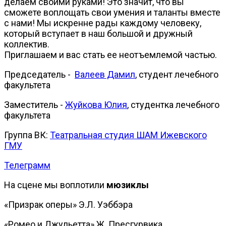
делаем своими руками! Это значит, что вы
сможете воплощать свои умения и таланты вместе
с нами! Мы искренне рады каждому человеку,
который вступает в наш большой и дружный
коллектив.
Приглашаем и вас стать ее неотъемлемой частью.
Председатель -
Валеев Дамил
, студент лечебного
факультета
Заместитель -
Жуйкова Юлия
, студентка лечебного
факультета
Группа ВК:
Театральная студия ШАМ Ижевского
ГМУ
Телеграмм
На сцене мы воплотили
мюзиклы
«Призрак оперы» Э.Л. Уэббэра
«Ромео и Джульетта» Ж. Пресгурвика