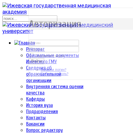
р
Авторизация
Ректорат
Официальные документы
Запомнить меня
Ижевского ГМУ
Войти
Сведения об
Забыли логин?
образовательной
Забыли пароль?
организации
Внутренняя система оценки
качества
Кафедры
История вуза
Подразделения
Контакты
Вакансии
Вопрос редактору