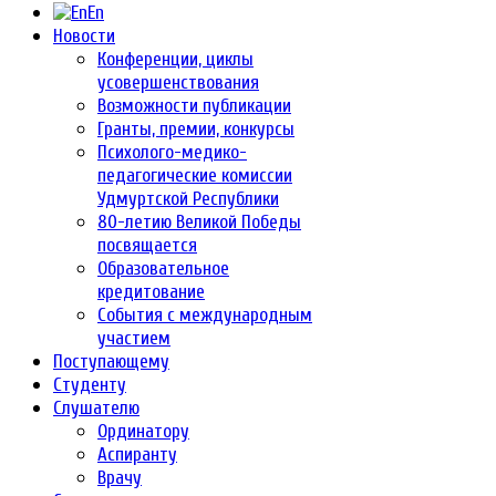
En
Новости
Конференции, циклы
усовершенствования
Возможности публикации
Гранты, премии, конкурсы
Психолого-медико-
педагогические комиссии
Удмуртской Республики
80-летию Великой Победы
посвящается
Образовательное
кредитование
События с международным
участием
Поступающему
Студенту
Слушателю
Ординатору
Аспиранту
Врачу