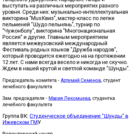
выступать на различных мероприятих разного
уровня. Среди них: музыкально-интеллектуальная
викторина "MusКвиз", мастер-класс по лепке
пельменей "Шудо пельнянь", турнир по
"Чужонболу", викторина "Многонациональная
Россия" и другие. Главным мероприятием
является межвузовский международный
Фестиваль родных языков "Дружба народов",
который проводится ежегодно на на протяжении
12 лет. С нами всегда весело и никогда не скучно.
Ждем в нашей крутой и светлой команде "Шунды".
Председатель комитета -
Артемий Семенов
, студент
лечебного факультета
Зам. председателя -
Мария Лекомцева
, студентка
лечебного факультета
Группа ВК:
Студенческое объединение "Шунды" в
Ижевском ГМ
У
Волонтерский центр