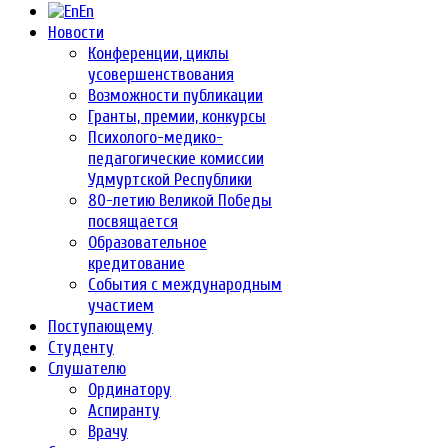
En
Новости
Конференции, циклы
усовершенствования
Возможности публикации
Гранты, премии, конкурсы
Психолого-медико-
педагогические комиссии
Удмуртской Республики
80-летию Великой Победы
посвящается
Образовательное
кредитование
События с международным
участием
Поступающему
Студенту
Слушателю
Ординатору
Аспиранту
Врачу