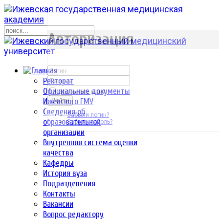
р
Авторизация
Ректорат
Официальные документы
Запомнить меня
Ижевского ГМУ
Войти
Сведения об
Забыли логин?
образовательной
Забыли пароль?
организации
Внутренняя система оценки
качества
Кафедры
История вуза
Подразделения
Контакты
Вакансии
Вопрос редактору