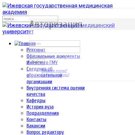
р
Авторизация
Ректорат
Официальные документы
Запомнить меня
Ижевского ГМУ
Войти
Сведения об
Забыли логин?
образовательной
Забыли пароль?
организации
Внутренняя система оценки
качества
Кафедры
История вуза
Подразделения
Контакты
Вакансии
Вопрос редактору