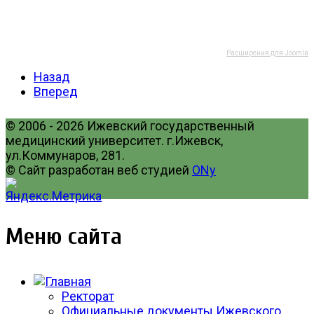
Расширения для Joomla
Назад
Вперед
© 2006 - 2026 Ижевский государственный
медицинский университет. г.Ижевск,
ул.Коммунаров, 281.
© Сайт разработан веб студией
ONy
Меню сайта
Ректорат
Официальные документы Ижевского