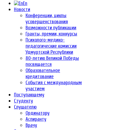
En
Новости
Конференции, циклы
усовершенствования
Возможности публикации
Гранты, премии, конкурсы
Психолого-медико-
педагогические комиссии
Удмуртской Республики
80-летию Великой Победы
посвящается
Образовательное
кредитование
События с международным
участием
Поступающему
Студенту
Слушателю
Ординатору
Аспиранту
Врачу