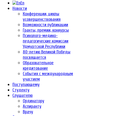
En
Новости
Конференции, циклы
усовершенствования
Возможности публикации
Гранты, премии, конкурсы
Психолого-медико-
педагогические комиссии
Удмуртской Республики
80-летию Великой Победы
посвящается
Образовательное
кредитование
События с международным
участием
Поступающему
Студенту
Слушателю
Ординатору
Аспиранту
Врачу