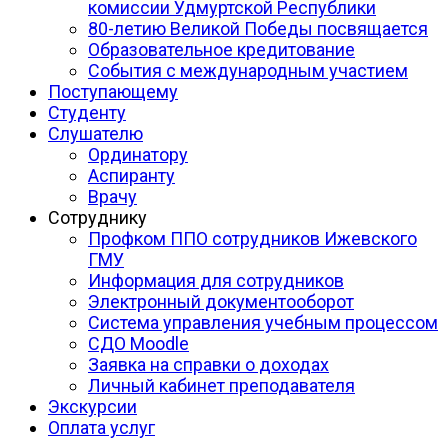
комиссии Удмуртской Республики
80-летию Великой Победы посвящается
Образовательное кредитование
События с международным участием
Поступающему
Студенту
Слушателю
Ординатору
Аспиранту
Врачу
Сотруднику
Профком ППО сотрудников Ижевского
ГМУ
Информация для сотрудников
Электронный документооборот
Система управления учебным процессом
СДО Moodle
Заявка на справки о доходах
Личный кабинет преподавателя
Экскурсии
Оплата услуг