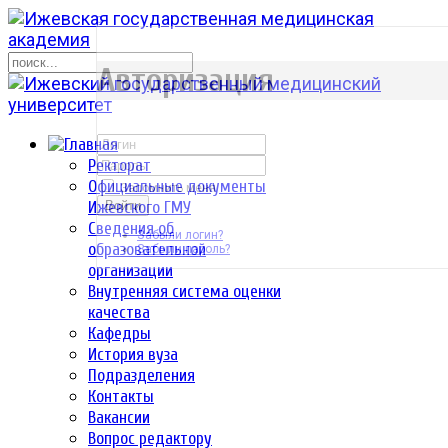
р
Авторизация
Ректорат
Официальные документы
Запомнить меня
Ижевского ГМУ
Войти
Сведения об
Забыли логин?
образовательной
Забыли пароль?
организации
Внутренняя система оценки
качества
Кафедры
История вуза
Подразделения
Контакты
Вакансии
Вопрос редактору