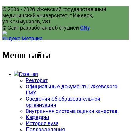
© 2006 - 2026 Ижевский государственный
медицинский университет. г.Ижевск,
ул.Коммунаров, 281.
© Сайт разработан веб студией
ONy
Меню сайта
Ректорат
Официальные документы Ижевского
ГМУ
Сведения об образовательной
организации
Внутренняя система оценки качества
Кафедры
История вуза
Подразделения