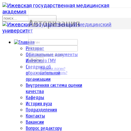
р
Авторизация
Ректорат
Официальные документы
Запомнить меня
Ижевского ГМУ
Войти
Сведения об
Забыли логин?
образовательной
Забыли пароль?
организации
Внутренняя система оценки
качества
Кафедры
История вуза
Подразделения
Контакты
Вакансии
Вопрос редактору