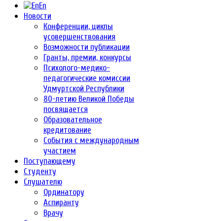
En
Новости
Конференции, циклы
усовершенствования
Возможности публикации
Гранты, премии, конкурсы
Психолого-медико-
педагогические комиссии
Удмуртской Республики
80-летию Великой Победы
посвящается
Образовательное
кредитование
События с международным
участием
Поступающему
Студенту
Слушателю
Ординатору
Аспиранту
Врачу