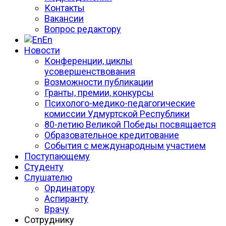
Контакты
Вакансии
Вопрос редактору
En
Новости
Конференции, циклы
усовершенствования
Возможности публикации
Гранты, премии, конкурсы
Психолого-медико-педагогические
комиссии Удмуртской Республики
80-летию Великой Победы посвящается
Образовательное кредитование
События с международным участием
Поступающему
Студенту
Слушателю
Ординатору
Аспиранту
Врачу
Сотруднику