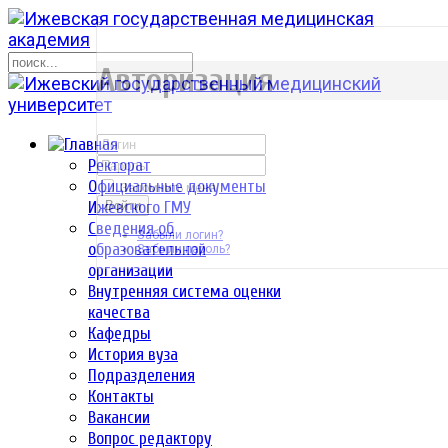
р
Авторизация
Ректорат
Официальные документы
Запомнить меня
Ижевского ГМУ
Войти
Сведения об
Забыли логин?
образовательной
Забыли пароль?
организации
Внутренняя система оценки
качества
Кафедры
История вуза
Подразделения
Контакты
Вакансии
Вопрос редактору