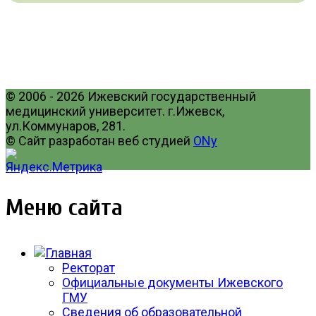
© 2006 - 2026 Ижевский государственный
медицинский университет. г.Ижевск,
ул.Коммунаров, 281.
© Сайт разработан веб студией
ONy
Меню сайта
Ректорат
Официальные документы Ижевского
ГМУ
Сведения об образовательной