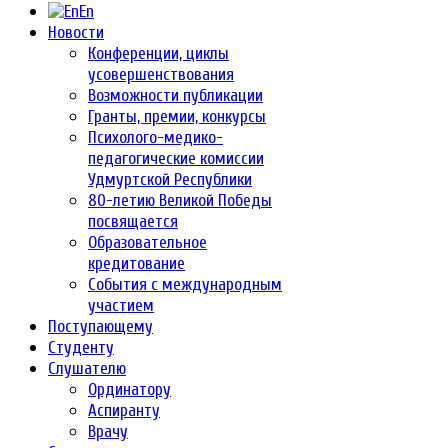
En
Новости
Конференции, циклы
усовершенствования
Возможности публикации
Гранты, премии, конкурсы
Психолого-медико-
педагогические комиссии
Удмуртской Республики
80-летию Великой Победы
посвящается
Образовательное
кредитование
События с международным
участием
Поступающему
Студенту
Слушателю
Ординатору
Аспиранту
Врачу