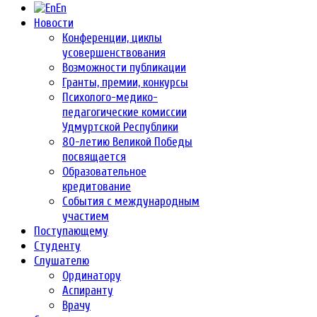
En
Новости
Конференции, циклы
усовершенствования
Возможности публикации
Гранты, премии, конкурсы
Психолого-медико-
педагогические комиссии
Удмуртской Республики
80-летию Великой Победы
посвящается
Образовательное
кредитование
События с международным
участием
Поступающему
Студенту
Слушателю
Ординатору
Аспиранту
Врачу