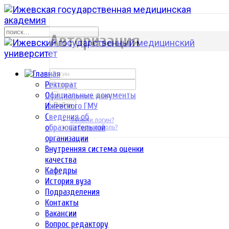
р
Авторизация
Ректорат
Официальные документы
Запомнить меня
Ижевского ГМУ
Войти
Сведения об
Забыли логин?
образовательной
Забыли пароль?
организации
Внутренняя система оценки
качества
Кафедры
История вуза
Подразделения
Контакты
Вакансии
Вопрос редактору