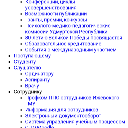
Конференции, циклы
усовершенствования
Возможности публикации
Гранты, премии, конкурсы
Психолого-медико-педагогические
комиссии Удмуртской Республики
80-летию Великой Победы посвящается
Образовательное кредитование
События с международным участием
Поступающему
Студенту
Слушателю
Ординатору
Аспиранту
Врачу
Сотруднику
Профком ППО сотрудников Ижевского
ГМУ
Информация для сотрудников
Электронный документооборот
Система управления учебным процессом
СДО Moodle