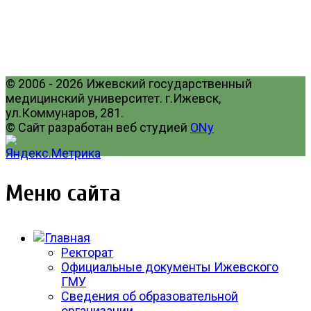
© 2006 - 2026 Ижевский государственный
медицинский университет. г.Ижевск,
ул.Коммунаров, 281.
© Сайт разработан веб студией
ONy
Меню сайта
Ректорат
Официальные документы Ижевского
ГМУ
Сведения об образовательной
организации