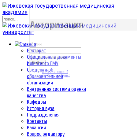
р
Авторизация
Ректорат
Официальные документы
Запомнить меня
Ижевского ГМУ
Войти
Сведения об
Забыли логин?
образовательной
Забыли пароль?
организации
Внутренняя система оценки
качества
Кафедры
История вуза
Подразделения
Контакты
Вакансии
Вопрос редактору