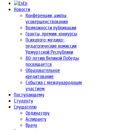
En
Новости
Конференции, циклы
усовершенствования
Возможности публикации
Гранты, премии, конкурсы
Психолого-медико-
педагогические комиссии
Удмуртской Республики
80-летию Великой Победы
посвящается
Образовательное
кредитование
События с международным
участием
Поступающему
Студенту
Слушателю
Ординатору
Аспиранту
Врачу