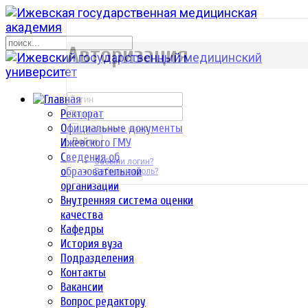
р
Авторизация
Ректорат
Официальные документы
Запомнить меня
Ижевского ГМУ
Войти
Сведения об
Забыли логин?
образовательной
Забыли пароль?
организации
Внутренняя система оценки
качества
Кафедры
История вуза
Подразделения
Контакты
Вакансии
Вопрос редактору