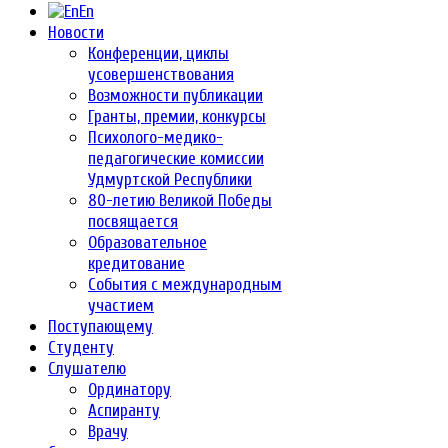
En
Новости
Конференции, циклы
усовершенствования
Возможности публикации
Гранты, премии, конкурсы
Психолого-медико-
педагогические комиссии
Удмуртской Республики
80-летию Великой Победы
посвящается
Образовательное
кредитование
События с международным
участием
Поступающему
Студенту
Слушателю
Ординатору
Аспиранту
Врачу