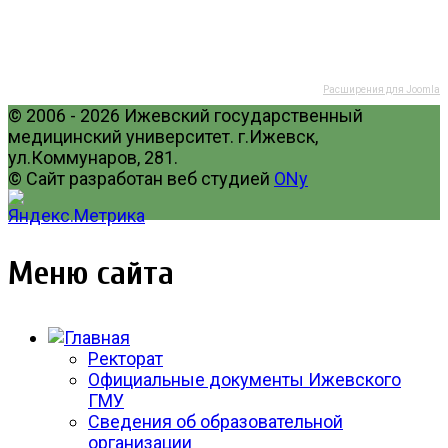
Расширения для Joomla
© 2006 - 2026 Ижевский государственный
медицинский университет. г.Ижевск,
ул.Коммунаров, 281.
© Сайт разработан веб студией
ONy
Меню сайта
Ректорат
Официальные документы Ижевского
ГМУ
Сведения об образовательной
организации