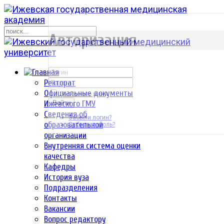
р
Авторизация
Ректорат
Официальные документы
Запомнить меня
Ижевского ГМУ
Войти
Сведения об
Забыли логин?
образовательной
Забыли пароль?
организации
Внутренняя система оценки
качества
Кафедры
История вуза
Подразделения
Контакты
Вакансии
Вопрос редактору