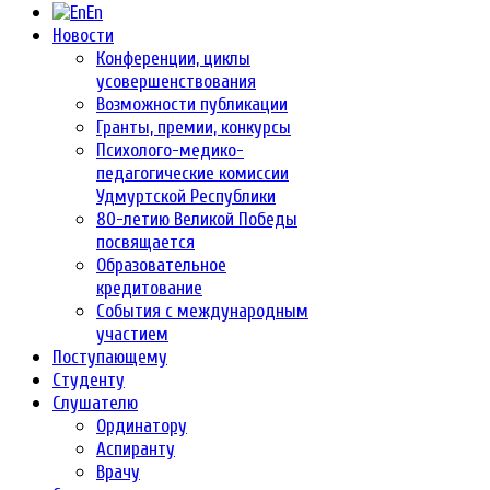
En
Новости
Конференции, циклы
усовершенствования
Возможности публикации
Гранты, премии, конкурсы
Психолого-медико-
педагогические комиссии
Удмуртской Республики
80-летию Великой Победы
посвящается
Образовательное
кредитование
События с международным
участием
Поступающему
Студенту
Слушателю
Ординатору
Аспиранту
Врачу