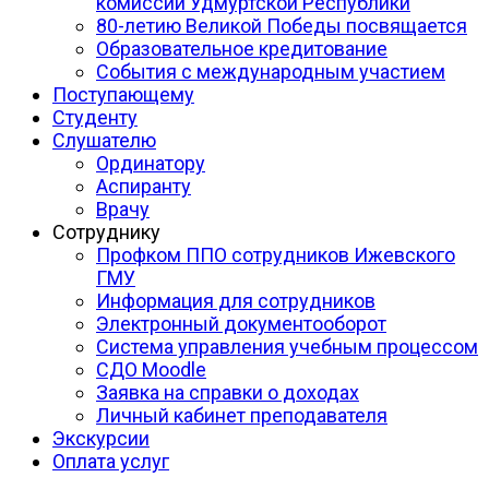
комиссии Удмуртской Республики
80-летию Великой Победы посвящается
Образовательное кредитование
События с международным участием
Поступающему
Студенту
Слушателю
Ординатору
Аспиранту
Врачу
Сотруднику
Профком ППО сотрудников Ижевского
ГМУ
Информация для сотрудников
Электронный документооборот
Система управления учебным процессом
СДО Moodle
Заявка на справки о доходах
Личный кабинет преподавателя
Экскурсии
Оплата услуг