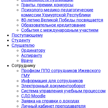
Гранты, премии, конкурсы
Психолого-медико-педагогические
комиссии Удмуртской Республики
80-летию Великой Победы посвящается
Образовательное кредитование
События с международным участием
Поступающему
Студенту
Слушателю
Ординатору
Аспиранту
Врачу
Сотруднику
Профком ППО сотрудников Ижевского
ГМУ
Информация для сотрудников
Электронный документооборот
Система управления учебным процессом
СДО Moodle
Заявка на справки о доходах
Личный кабинет преподавателя