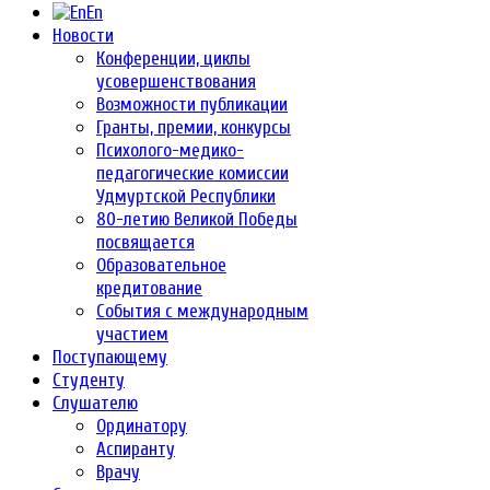
En
Новости
Конференции, циклы
усовершенствования
Возможности публикации
Гранты, премии, конкурсы
Психолого-медико-
педагогические комиссии
Удмуртской Республики
80-летию Великой Победы
посвящается
Образовательное
кредитование
События с международным
участием
Поступающему
Студенту
Слушателю
Ординатору
Аспиранту
Врачу