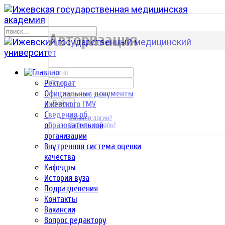
р
Авторизация
Ректорат
Официальные документы
Запомнить меня
Ижевского ГМУ
Войти
Сведения об
Забыли логин?
образовательной
Забыли пароль?
организации
Внутренняя система оценки
качества
Кафедры
История вуза
Подразделения
Контакты
Вакансии
Вопрос редактору