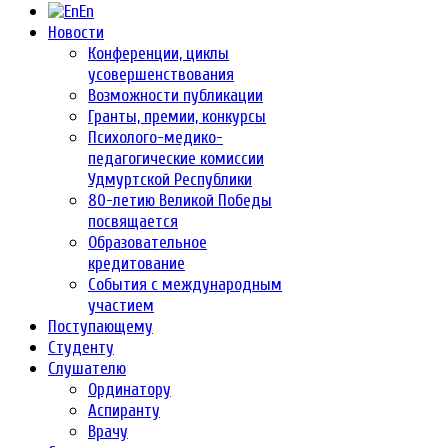
En
Новости
Конференции, циклы
усовершенствования
Возможности публикации
Гранты, премии, конкурсы
Психолого-медико-
педагогические комиссии
Удмуртской Республики
80-летию Великой Победы
посвящается
Образовательное
кредитование
События с международным
участием
Поступающему
Студенту
Слушателю
Ординатору
Аспиранту
Врачу