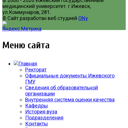
© 2006 - 2026 Ижевский государственный
медицинский университет. г.Ижевск,
ул.Коммунаров, 281.
© Сайт разработан веб студией
ONy
Меню сайта
Ректорат
Официальные документы Ижевского
ГМУ
Сведения об образовательной
организации
Внутренняя система оценки качества
Кафедры
История вуза
Подразделения
Контакты