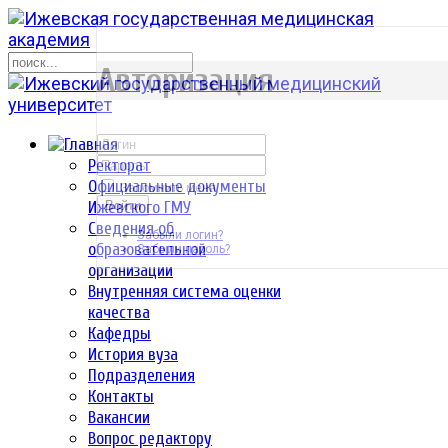
р
Авторизация
Ректорат
Официальные документы
Запомнить меня
Ижевского ГМУ
Войти
Сведения об
Забыли логин?
образовательной
Забыли пароль?
организации
Внутренняя система оценки
качества
Кафедры
История вуза
Подразделения
Контакты
Вакансии
Вопрос редактору