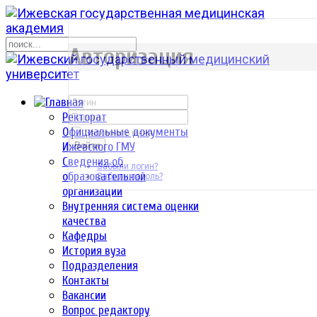
р
Авторизация
Ректорат
Официальные документы
Запомнить меня
Ижевского ГМУ
Войти
Сведения об
Забыли логин?
образовательной
Забыли пароль?
организации
Внутренняя система оценки
качества
Кафедры
История вуза
Подразделения
Контакты
Вакансии
Вопрос редактору