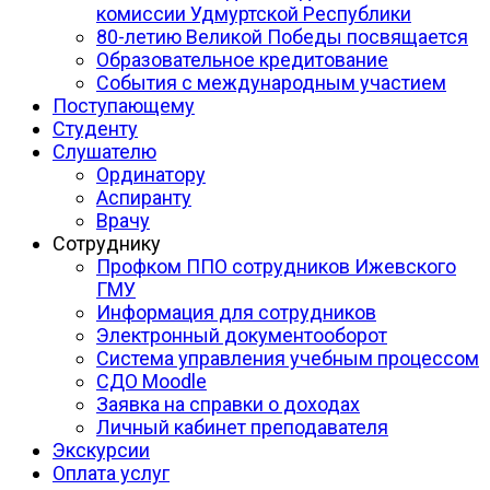
комиссии Удмуртской Республики
80-летию Великой Победы посвящается
Образовательное кредитование
События с международным участием
Поступающему
Студенту
Слушателю
Ординатору
Аспиранту
Врачу
Сотруднику
Профком ППО сотрудников Ижевского
ГМУ
Информация для сотрудников
Электронный документооборот
Система управления учебным процессом
СДО Moodle
Заявка на справки о доходах
Личный кабинет преподавателя
Экскурсии
Оплата услуг