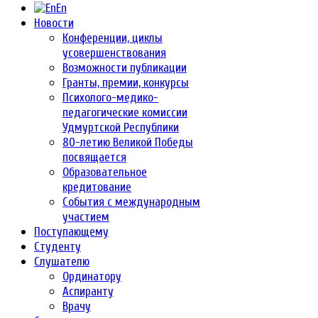
En
Новости
Конференции, циклы
усовершенствования
Возможности публикации
Гранты, премии, конкурсы
Психолого-медико-
педагогические комиссии
Удмуртской Республики
80-летию Великой Победы
посвящается
Образовательное
кредитование
События с международным
участием
Поступающему
Студенту
Слушателю
Ординатору
Аспиранту
Врачу