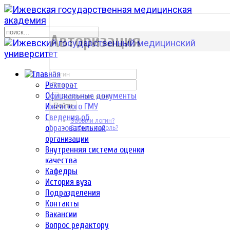
р
Авторизация
Ректорат
Официальные документы
Запомнить меня
Ижевского ГМУ
Войти
Сведения об
Забыли логин?
образовательной
Забыли пароль?
организации
Внутренняя система оценки
качества
Кафедры
История вуза
Подразделения
Контакты
Вакансии
Вопрос редактору