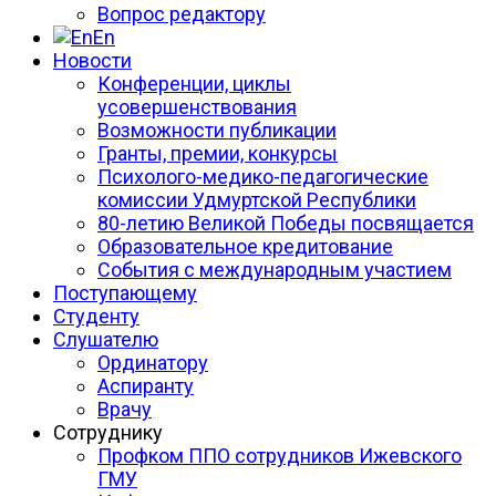
Вопрос редактору
En
Новости
Конференции, циклы
усовершенствования
Возможности публикации
Гранты, премии, конкурсы
Психолого-медико-педагогические
комиссии Удмуртской Республики
80-летию Великой Победы посвящается
Образовательное кредитование
События с международным участием
Поступающему
Студенту
Слушателю
Ординатору
Аспиранту
Врачу
Сотруднику
Профком ППО сотрудников Ижевского
ГМУ