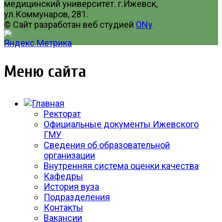
медицинский университет. г.Ижевск,
ул.Коммунаров, 281.
© Сайт разработан веб студией
ONy
Меню сайта
Ректорат
Официальные документы Ижевского
ГМУ
Сведения об образовательной
организации
Внутренняя система оценки качества
Кафедры
История вуза
Подразделения
Контакты
Вакансии