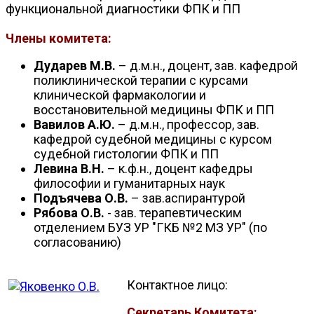
функциональной диагностики ФПК и ПП
Члены комитета:
Дударев М.В.
– д.м.н., доцент, зав. кафедрой
поликлинической терапии с курсами
клинической фармакологии и
восстановительной медицины ФПК и ПП
Вавилов А.Ю.
– д.м.н., профессор, зав.
кафедрой судебной медицины с курсом
судебной гистологии ФПК и ПП
Левина В.Н.
– к.ф.н., доцент кафедры
философии и гуманитарных наук
Подъячева О.В.
– зав.аспирантурой
Рябова О.В.
- зав. терапевтическим
отделением БУЗ УР "ГКБ №2 МЗ УР" (по
согласованию)
Контактное лицо:
Секретарь Комитета: