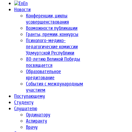
En
Новости
Конференции, циклы
усовершенствования
Возможности публикации
Гранты, премии, конкурсы
Психолого-медико-
педагогические комиссии
Удмуртской Республики
80-летию Великой Победы
посвящается
Образовательное
кредитование
События с международным
участием
Поступающему
Студенту
Слушателю
Ординатору
Аспиранту
Врачу