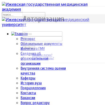
р
Авторизация
Ректорат
Официальные документы
Запомнить меня
Ижевского ГМУ
Войти
Сведения об
Забыли логин?
образовательной
Забыли пароль?
организации
Внутренняя система оценки
качества
Кафедры
История вуза
Подразделения
Контакты
Вакансии
Вопрос редактору