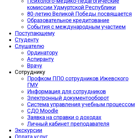
Психолого-медико-педагогические
комиссии Удмуртской Республики
80-летию Великой Победы посвящается
Образовательное кредитование
События с международным участием
Поступающему
Студенту
Слушателю
Ординатору
Аспиранту
Врачу
Сотруднику
Профком ППО сотрудников Ижевского
ГМУ
Информация для сотрудников
Электронный документооборот
Система управления учебным процессом
СДО Moodle
Заявка на справки о доходах
Личный кабинет преподавателя
Экскурсии
Оплата услуг