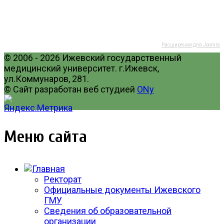
Расширения для Joomla
© 2006 - 2026 Ижевский государственный
медицинский университет. г.Ижевск,
ул.Коммунаров, 281.
© Сайт разработан веб студией
ONy
Меню сайта
Ректорат
Официальные документы Ижевского
ГМУ
Сведения об образовательной
организации