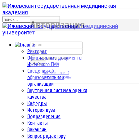
р
Авторизация
Ректорат
Официальные документы
Запомнить меня
Ижевского ГМУ
Войти
Сведения об
Забыли логин?
образовательной
Забыли пароль?
организации
Внутренняя система оценки
качества
Кафедры
История вуза
Подразделения
Контакты
Вакансии
Вопрос редактору