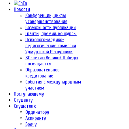
En
Новости
Конференции, циклы
усовершенствования
Возможности публикации
Гранты, премии, конкурсы
Психолого-медико-
педагогические комиссии
Удмуртской Республики
80-летию Великой Победы
посвящается
Образовательное
кредитование
События с международным
участием
Поступающему
Студенту
Слушателю
Ординатору
Аспиранту
Врачу