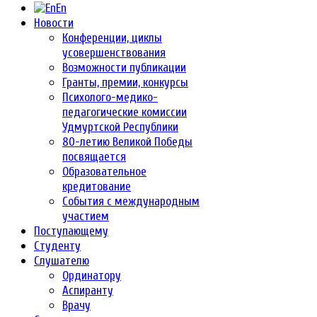
En
Новости
Конференции, циклы
усовершенствования
Возможности публикации
Гранты, премии, конкурсы
Психолого-медико-
педагогические комиссии
Удмуртской Республики
80-летию Великой Победы
посвящается
Образовательное
кредитование
События с международным
участием
Поступающему
Студенту
Слушателю
Ординатору
Аспиранту
Врачу