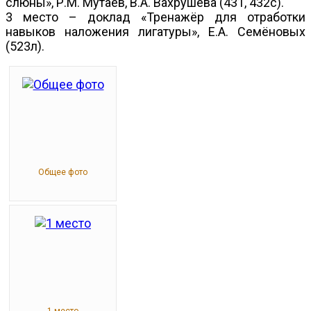
слюны», Р.М. Мутаев, В.А. Вахрушева (431, 432с).
3 место – доклад «Тренажёр для отработки
навыков наложения лигатуры», Е.А. Семёновых
(523л).
Общее фото
1 место