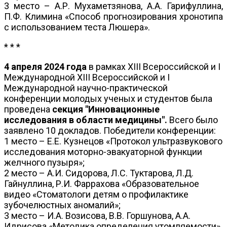
3 место – А.Р. Мухаметзянова, А.А. Гарифуллина,
П.Ф. Климина «Способ прогнозирования хронотипа
с использованием теста Люшера».
* * *
4 апреля 2024 года
в рамках XIII Всероссийской и I
Международной XIII Всероссийской и I
Международной научно-практической
конференции молодых ученых и студентов была
проведена
секция "Инновационные
исследования в области медицины".
Всего было
заявлено 10 докладов. Победители конференции:
1 место – Е.Е. Кузнецов «Протокол ультразвукового
исследования моторно-эвакуаторной функции
желчного пузыря»;
2 место – А.И. Сидорова, Л.С. Туктарова, Л.Д.
Гайнуллина, Р.И. Фаррахова «Образовательное
видео «Стоматологи детям о профилактике
зубочелюстных аномалий»;
3 место – И.А. Возисова, В.В. Горшунова, А.А.
Идрисова «Методика определения утомляемости».