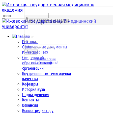
р
Авторизация
Ректорат
Официальные документы
Запомнить меня
Ижевского ГМУ
Войти
Сведения об
Забыли логин?
образовательной
Забыли пароль?
организации
Внутренняя система оценки
качества
Кафедры
История вуза
Подразделения
Контакты
Вакансии
Вопрос редактору