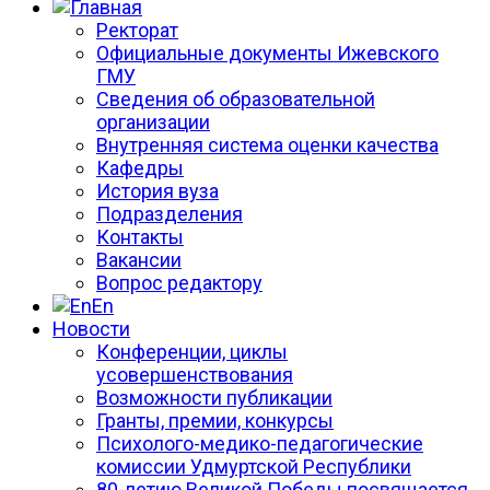
Ректорат
Официальные документы Ижевского
ГМУ
Сведения об образовательной
организации
Внутренняя система оценки качества
Кафедры
История вуза
Подразделения
Контакты
Вакансии
Вопрос редактору
En
Новости
Конференции, циклы
усовершенствования
Возможности публикации
Гранты, премии, конкурсы
Психолого-медико-педагогические
комиссии Удмуртской Республики
80-летию Великой Победы посвящается