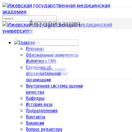
р
Авторизация
Ректорат
Официальные документы
Запомнить меня
Ижевского ГМУ
Войти
Сведения об
Забыли логин?
образовательной
Забыли пароль?
организации
Внутренняя система оценки
качества
Кафедры
История вуза
Подразделения
Контакты
Вакансии
Вопрос редактору