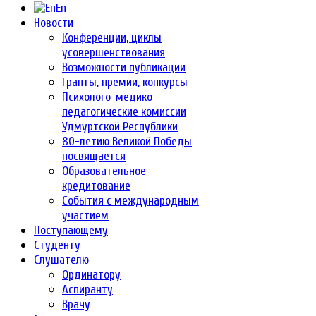
En
Новости
Конференции, циклы
усовершенствования
Возможности публикации
Гранты, премии, конкурсы
Психолого-медико-
педагогические комиссии
Удмуртской Республики
80-летию Великой Победы
посвящается
Образовательное
кредитование
События с международным
участием
Поступающему
Студенту
Слушателю
Ординатору
Аспиранту
Врачу