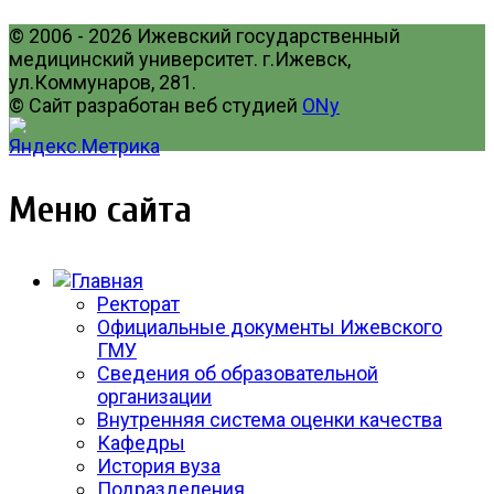
© 2006 - 2026 Ижевский государственный
медицинский университет. г.Ижевск,
ул.Коммунаров, 281.
© Сайт разработан веб студией
ONy
Меню сайта
Ректорат
Официальные документы Ижевского
ГМУ
Сведения об образовательной
организации
Внутренняя система оценки качества
Кафедры
История вуза
Подразделения