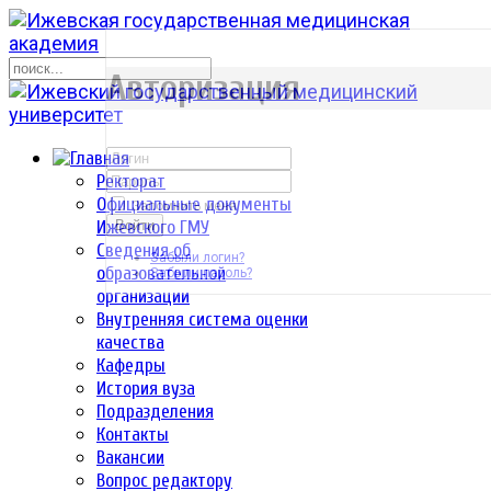
р
Авторизация
Ректорат
Официальные документы
Запомнить меня
Ижевского ГМУ
Войти
Сведения об
Забыли логин?
образовательной
Забыли пароль?
организации
Внутренняя система оценки
качества
Кафедры
История вуза
Подразделения
Контакты
Вакансии
Вопрос редактору