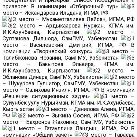
призеров: В номинации «Отборочный тур»
3
место – Искандарова Ильдана, ИГМА, РФ
3 место – Мухаметгалиева Лейсан, ИГМА, РФ
2 место – Ардыкаарова Нуржан, КГМА им.
И.К.Ахунбаева, Кыргызстан
2 место –
Султанова Дилшода, СамГМУ, Узбекистан
1
место - Василевский Дмитрий, ИГМА, РФ В
номинации «Творческий конкурс»
3 место –
Толибжонова Нозанин, СамГМУ, Узбекистан
3
место – Бакытова Эльвира, КГМА им.
И.К.Ахунбаева, Кыргызстан
2 место –
Обланова Динара, СамГМУ, Узбекистан
2 место
– Шукурова Гулнигор, СамГМУ, Узбекистан
1
место – Салихова Инзиля, ИГМА, РФ В номинации
«Решение ситуационных задач»
3 место –
Суйунбек уулу Нурыйман, КГМА им. И.К.Ахунбаева,
Кыргызстан
3 место – Данилова Алена, ИГМА,
РФ
2 место – Зыкина София, ИГМА, РФ
2
место – Бахронов Жахонгир, СамГМУ, Узбекистан
1 место – Гатауллина Ландыш, ИГМА, РФ В
номинации «Общий зачет»
3 место – Гараева