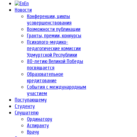
En
Новости
Конференции, циклы
усовершенствования
Возможности публикации
Гранты, премии, конкурсы
Психолого-медико-
педагогические комиссии
Удмуртской Республики
80-летию Великой Победы
посвящается
Образовательное
кредитование
События с международным
участием
Поступающему
Студенту
Слушателю
Ординатору
Аспиранту
Врачу