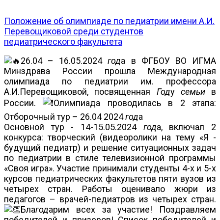
Положение об олимпиаде по педиатрии имени А.И.
Перевощиковой среди студентов
педиатрического факультета
26.04 – 16.05.2024
год
а в ФГБОУ ВО ИГМА
Минздрава России прошла Международная
олимпиада по педиатрии им. профессора
А.И.Перевощиковой, посвященная
Год
у
семьи
в
России.
Олимпиада проводилась в 2 этапа:
Отборочный тур – 26.04 2024
год
а
Основной тур - 14-15.05.2024
год
а, включал 2
конкурса: творческий (видеоролики на тему «Я -
будущий педиатр) и решение ситуационных задач
по педиатрии в стиле телевизионной программы
«Своя игра». Участие принимали студенты 4-х и 5-х
курсов педиатрических факультетов пяти вузов из
четырех стран. Работы оценивало жюри из
педагогов – врачей-педиатров из четырех стран.
Бла
год
арим всех за участие! Поздравляем
победителей и призеров! Список победителей и