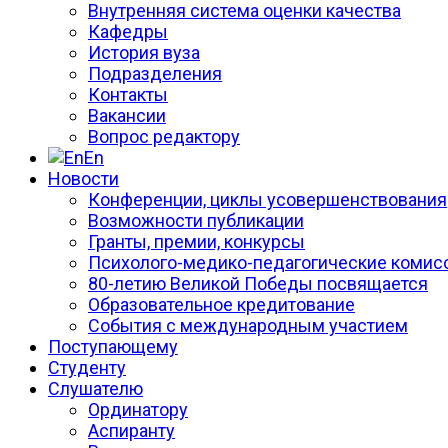
Внутренняя система оценки качества
Кафедры
История вуза
Подразделения
Контакты
Вакансии
Вопрос редактору
En
Новости
Конференции, циклы усовершенствования
Возможности публикации
Гранты, премии, конкурсы
Психолого-медико-педагогические комис
80-летию Великой Победы посвящается
Образовательное кредитование
События с международным участием
Поступающему
Студенту
Слушателю
Ординатору
Аспиранту