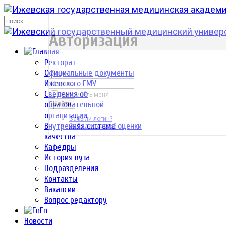
р
Авторизация
Ректорат
Официальные документы
Ижевского ГМУ
Сведения об
Запомнить меня
образовательной
Войти
организации
Забыли логин?
Внутренняя система оценки
Забыли пароль?
качества
Кафедры
История вуза
Подразделения
Контакты
Вакансии
Вопрос редактору
En
Новости