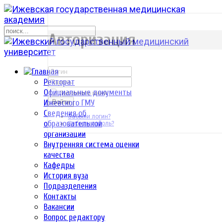
р
Авторизация
Ректорат
Официальные документы
Запомнить меня
Ижевского ГМУ
Войти
Сведения об
Забыли логин?
образовательной
Забыли пароль?
организации
Внутренняя система оценки
качества
Кафедры
История вуза
Подразделения
Контакты
Вакансии
Вопрос редактору