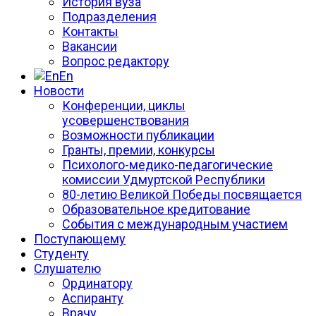
История вуза
Подразделения
Контакты
Вакансии
Вопрос редактору
En
Новости
Конференции, циклы
усовершенствования
Возможности публикации
Гранты, премии, конкурсы
Психолого-медико-педагогические
комиссии Удмуртской Республики
80-летию Великой Победы посвящается
Образовательное кредитование
События с международным участием
Поступающему
Студенту
Слушателю
Ординатору
Аспиранту
Врачу