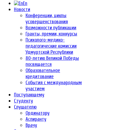
En
Новости
Конференции, циклы
усовершенствования
Возможности публикации
Гранты, премии, конкурсы
Психолого-медико-
педагогические комиссии
Удмуртской Республики
80-летию Великой Победы
посвящается
Образовательное
кредитование
События с международным
участием
Поступающему
Студенту
Слушателю
Ординатору
Аспиранту
Врачу