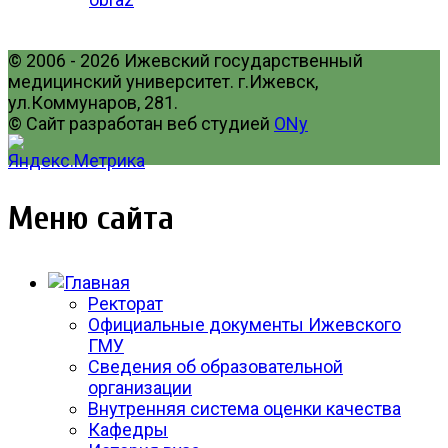
© 2006 - 2026 Ижевский государственный
медицинский университет. г.Ижевск,
ул.Коммунаров, 281.
© Сайт разработан веб студией
ONy
Меню сайта
Ректорат
Официальные документы Ижевского
ГМУ
Сведения об образовательной
организации
Внутренняя система оценки качества
Кафедры