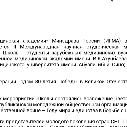
инская академия» Минздрава России (ИГМА) в
ется II Международная научная студенческая 
Школы - студенты зарубежных медицинских вузов
нной медицинской академии имени И.К.Ахунбаева
дицинского университета имени Абуали ибни Сино
рации Годом 80-летия Победы в Великой Отечеств
ках мероприятий Школы состоялись возложение цвет
публиканской молодежной общественной организации
ественной войне – Году мира и единства в борьбе с
ти представителей молодого поколения стран СНГ. 