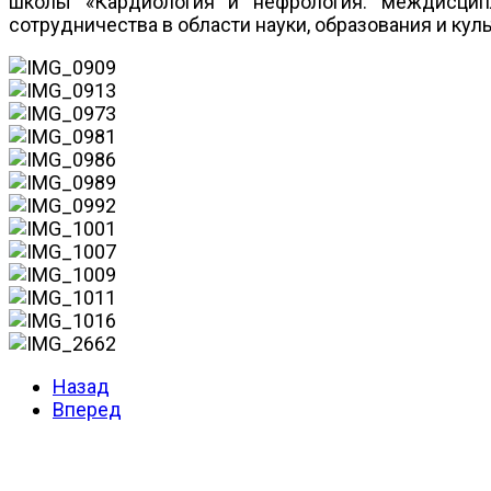
школы «Кардиология и нефрология: междисцип
сотрудничества в области науки, образования и кул
Назад
Вперед