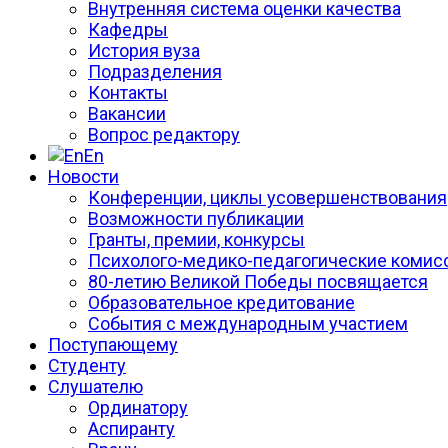
Внутренняя система оценки качества
Кафедры
История вуза
Подразделения
Контакты
Вакансии
Вопрос редактору
En
Новости
Конференции, циклы усовершенствования
Возможности публикации
Гранты, премии, конкурсы
Психолого-медико-педагогические комис
80-летию Великой Победы посвящается
Образовательное кредитование
События с международным участием
Поступающему
Студенту
Слушателю
Ординатору
Аспиранту