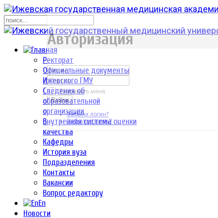
р
Авторизация
Ректорат
Официальные документы
Ижевского ГМУ
Сведения об
Запомнить меня
образовательной
Войти
организации
Забыли логин?
Внутренняя система оценки
Забыли пароль?
качества
Кафедры
История вуза
Подразделения
Контакты
Вакансии
Вопрос редактору
En
Новости