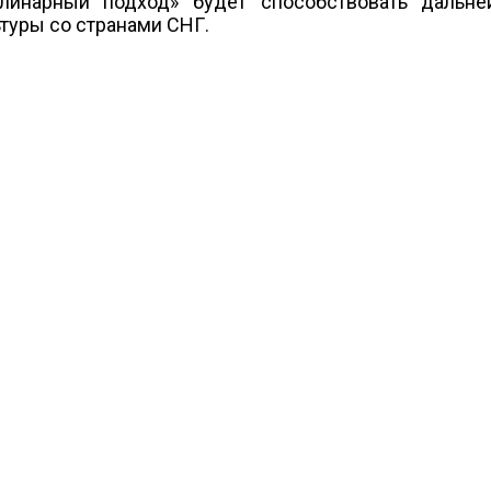
линарный подход» будет способствовать дальн
ьтуры со странами СНГ.