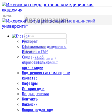
р
Авторизация
Ректорат
Официальные документы
Запомнить меня
Ижевского ГМУ
Войти
Сведения об
Забыли логин?
образовательной
Забыли пароль?
организации
Внутренняя система оценки
качества
Кафедры
История вуза
Подразделения
Контакты
Вакансии
Вопрос редактору