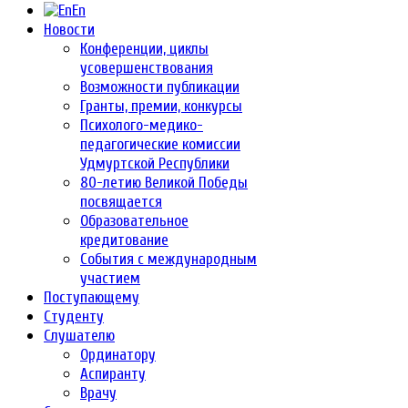
En
Новости
Конференции, циклы
усовершенствования
Возможности публикации
Гранты, премии, конкурсы
Психолого-медико-
педагогические комиссии
Удмуртской Республики
80-летию Великой Победы
посвящается
Образовательное
кредитование
События с международным
участием
Поступающему
Студенту
Слушателю
Ординатору
Аспиранту
Врачу