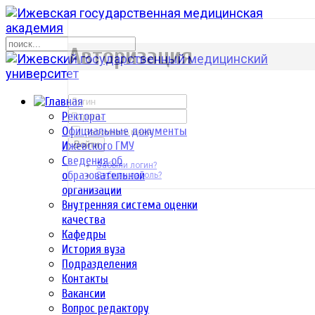
р
Авторизация
Ректорат
Официальные документы
Запомнить меня
Ижевского ГМУ
Войти
Сведения об
Забыли логин?
образовательной
Забыли пароль?
организации
Внутренняя система оценки
качества
Кафедры
История вуза
Подразделения
Контакты
Вакансии
Вопрос редактору