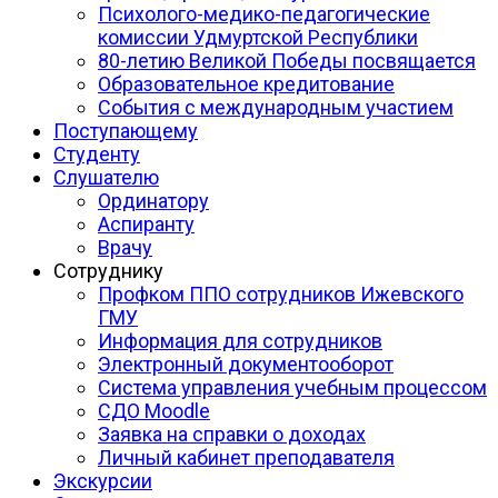
Психолого-медико-педагогические
комиссии Удмуртской Республики
80-летию Великой Победы посвящается
Образовательное кредитование
События с международным участием
Поступающему
Студенту
Слушателю
Ординатору
Аспиранту
Врачу
Сотруднику
Профком ППО сотрудников Ижевского
ГМУ
Информация для сотрудников
Электронный документооборот
Система управления учебным процессом
СДО Moodle
Заявка на справки о доходах
Личный кабинет преподавателя
Экскурсии