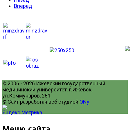
Вперед
© 2006 - 2026 Ижевский государственный
медицинский университет. г.Ижевск,
ул.Коммунаров, 281.
© Сайт разработан веб студией
ONy
Меню сайта