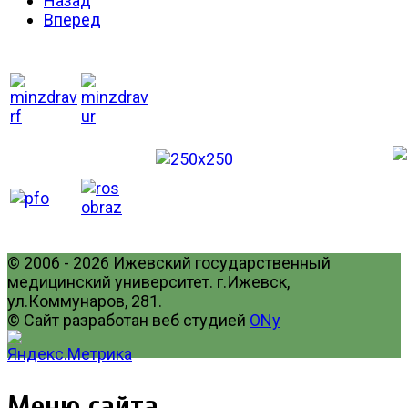
Назад
Вперед
© 2006 - 2026 Ижевский государственный
медицинский университет. г.Ижевск,
ул.Коммунаров, 281.
© Сайт разработан веб студией
ONy
Меню сайта