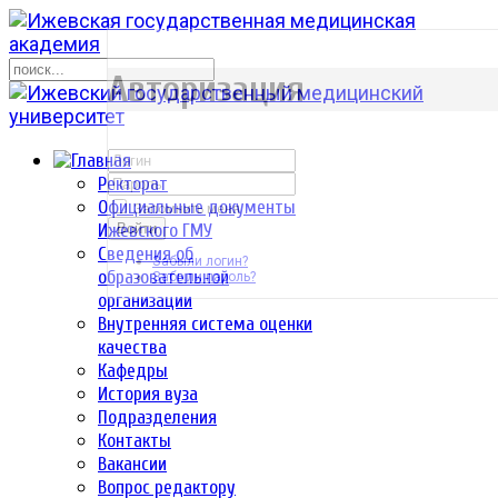
р
Авторизация
Ректорат
Официальные документы
Запомнить меня
Ижевского ГМУ
Войти
Сведения об
Забыли логин?
образовательной
Забыли пароль?
организации
Внутренняя система оценки
качества
Кафедры
История вуза
Подразделения
Контакты
Вакансии
Вопрос редактору