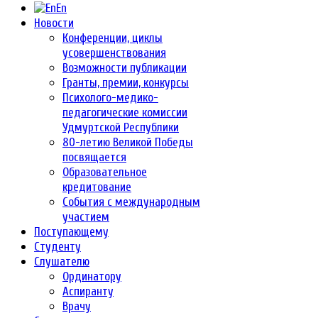
En
Новости
Конференции, циклы
усовершенствования
Возможности публикации
Гранты, премии, конкурсы
Психолого-медико-
педагогические комиссии
Удмуртской Республики
80-летию Великой Победы
посвящается
Образовательное
кредитование
События с международным
участием
Поступающему
Студенту
Слушателю
Ординатору
Аспиранту
Врачу