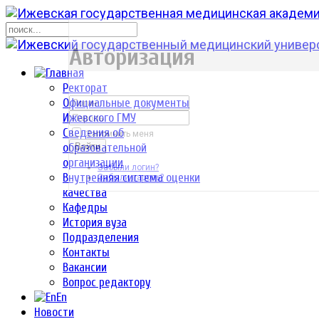
р
Авторизация
Ректорат
Официальные документы
Ижевского ГМУ
Сведения об
Запомнить меня
образовательной
Войти
организации
Забыли логин?
Внутренняя система оценки
Забыли пароль?
качества
Кафедры
История вуза
Подразделения
Контакты
Вакансии
Вопрос редактору
En
Новости