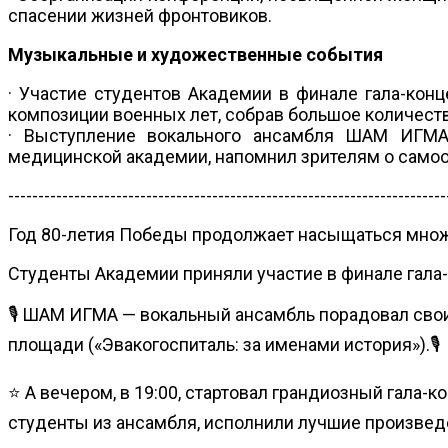
спасении жизней фронтовиков.
Музыкальные и художественные события
· Участие студентов Академии в финале гала-ко
композиции военных лет, собрав большое количест
· Выступление вокального ансамбля ШАМ ИГМА 
медицинской академии, напомнил зрителям о самоо
-------------------------------------------------------------------------
Год 80-летия Победы продолжает насыщаться множ
Cтуденты Академии приняли участие в финале гала
🎙 ШАМ ИГМА — вокальный ансамбль порадовал свои
площади («Эвакогоспиталь: за именами история»).🎙
⭐ А вечером, в 19:00, стартовал грандиозный гала
студенты из ансамбля, исполнили лучшие произвед