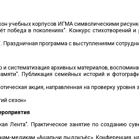
кон учебных корпусов ИГМА символическими рисунка
ёт победа в поколениях". Конкурс стихотворений и
!". Праздничная программа с выступлениями сотрудн
бор и систематизация архивных материалов, воспомин
амяти". Публикация семейных историй и фотограф
иотическая акция, направленная на проверку уровня
тий сезон»
ероприятия
кая Лента". Практическое занятие по созданию су
нам-медикам «Ашальчи лыдӟонъёс». Конференция, н