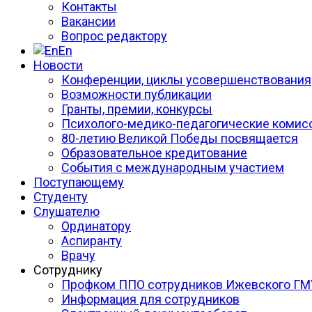
Контакты
Вакансии
Вопрос редактору
En
Новости
Конференции, циклы усовершенствования
Возможности публикации
Гранты, премии, конкурсы
Психолого-медико-педагогические комис
80-летию Великой Победы посвящается
Образовательное кредитование
События с международным участием
Поступающему
Студенту
Слушателю
Ординатору
Аспиранту
Врачу
Сотруднику
Профком ППО сотрудников Ижевского ГМ
Информация для сотрудников