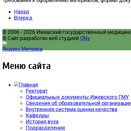
Требования к оформлению материалов, формы док
Назад
Вперед
© 2006 - 2026 Ижевский государственный медицинск
© Сайт разработан веб студией
ONy
Меню сайта
Ректорат
Официальные документы Ижевского ГМУ
Сведения об образовательной организаци
Внутренняя система оценки качества
Кафедры
История вуза
Подразделения