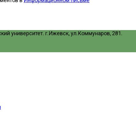
ументов в
Информационном письме
ий университет. г.Ижевск, ул.Коммунаров, 281.
и