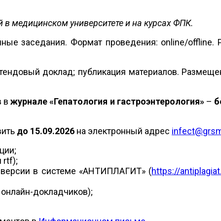
в медицинском университете и на курсах ФПК.
ые заседания. Формат проведения: online/offline. 
стендовый доклад; публикация материалов. Размещ
в в
журнале «Гепатология и гастроэнтерология»
–
б
вить
до 15.09.2026
на электронный адрес
infect@grs
ции;
rtf);
й версии в системе «АНТИПЛАГИТ» (
https://antiplagiat
 онлайн-докладчиков);