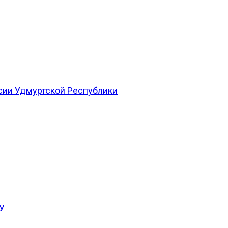
сии Удмуртской Республики
У