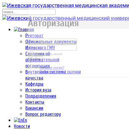
р
Авторизация
Ректорат
Официальные документы
Ижевского ГМУ
Сведения об
Запомнить меня
образовательной
Войти
организации
Забыли логин?
Внутренняя система оценки
Забыли пароль?
качества
Кафедры
История вуза
Подразделения
Контакты
Вакансии
Вопрос редактору
En
Новости