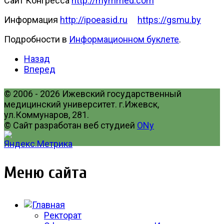
Сайт Конгресса
http://mymmed.com
Информация
http://ipoeasid.ru
https://gsmu.by
Подробности в
Информационном буклете
.
Назад
Вперед
© 2006 - 2026 Ижевский государственный
медицинский университет. г.Ижевск,
ул.Коммунаров, 281.
© Сайт разработан веб студией
ONy
Меню сайта
Ректорат