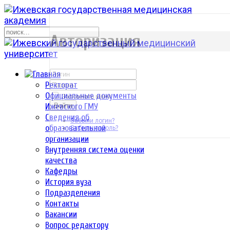
р
Авторизация
Ректорат
Официальные документы
Запомнить меня
Ижевского ГМУ
Войти
Сведения об
Забыли логин?
образовательной
Забыли пароль?
организации
Внутренняя система оценки
качества
Кафедры
История вуза
Подразделения
Контакты
Вакансии
Вопрос редактору