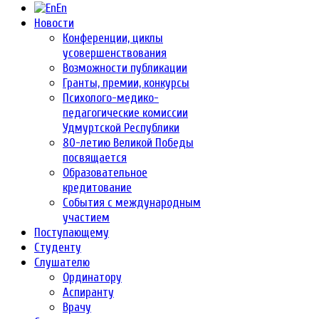
En
Новости
Конференции, циклы
усовершенствования
Возможности публикации
Гранты, премии, конкурсы
Психолого-медико-
педагогические комиссии
Удмуртской Республики
80-летию Великой Победы
посвящается
Образовательное
кредитование
События с международным
участием
Поступающему
Студенту
Слушателю
Ординатору
Аспиранту
Врачу