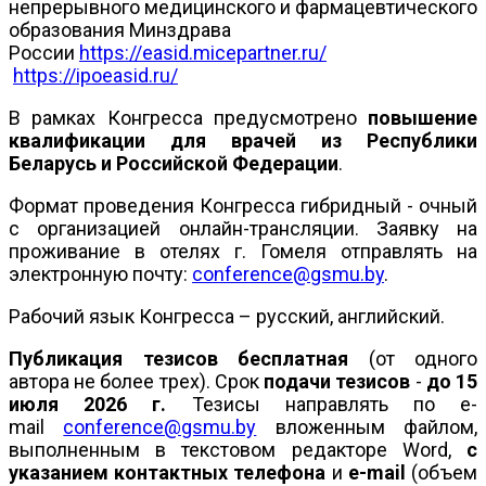
непрерывного медицинского и фармацевтического
образования Минздрава
России
https://easid.micepartner.ru/
https://ipoeasid.ru/
В рамках Конгресса предусмотрено
повышение
квалификации для врачей из Республики
Беларусь и Российской Федерации
.
Формат проведения Конгресса гибридный - очный
с организацией онлайн-трансляции. Заявку на
проживание в отелях г. Гомеля отправлять на
электронную почту:
conference@gsmu.by
.
Рабочий язык Конгресса – русский, английский.
Публикация тезисов бесплатная
(от одного
автора не более трех). Срок
подачи тезисов
-
до 15
июля 2026 г.
Тезисы направлять по e-
mail
conference@gsmu.by
вложенным файлом,
выполненным в текстовом редакторе Word,
с
указанием контактных телефона
и
e-mail
(объем