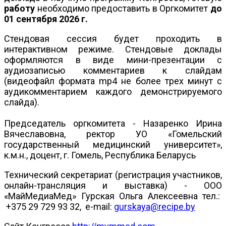
работу
необходимо предоставить в Оргкомитет
до
01 сентября 2026 г.
Стендовая сессия будет проходить в
интерактивном режиме. Стендовые доклады
оформляются в виде мини-презентации с
аудиозаписью комментариев к слайдам
(видеофайл формата
mp4
не более трех минут с
аудикомментарием каждого демонстрируемого
слайда).
Председатель оргкомитета - Назаренко Ирина
Вячеславовна, ректор УО «Гомельский
государственный медицинский университет»,
к.м.н., доцент, г. Гомель, Республика Беларусь
Технический секретариат (регистрация участников,
онлайн-трансляция и выставка) - ООО
«МайМедиаМед» Гурская Ольга Алексеевна тел.:
+375 29 729 93 32, e-mail:
gurskaya@recipe.by