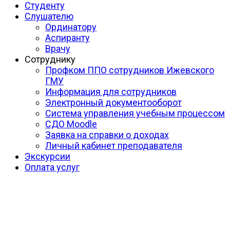
Студенту
Слушателю
Ординатору
Аспиранту
Врачу
Сотруднику
Профком ППО сотрудников Ижевского
ГМУ
Информация для сотрудников
Электронный документооборот
Система управления учебным процессом
СДО Moodle
Заявка на справки о доходах
Личный кабинет преподавателя
Экскурсии
Оплата услуг