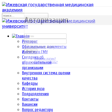
р
Авторизация
Ректорат
Официальные документы
Запомнить меня
Ижевского ГМУ
Войти
Сведения об
Забыли логин?
образовательной
Забыли пароль?
организации
Внутренняя система оценки
качества
Кафедры
История вуза
Подразделения
Контакты
Вакансии
Вопрос редактору