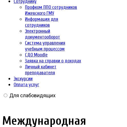
Сотруднику
Профком ППО сотрудников
Ижевского ГМУ
Информация для
сотрудников
Электронный
документооборот
Система управления
учебным процессом
СДО Moodle
Заявка на справки о доходах
Личный кабинет
преподавателя
Экскурсии
Оплата услуг
Для слабовидящих
Международная