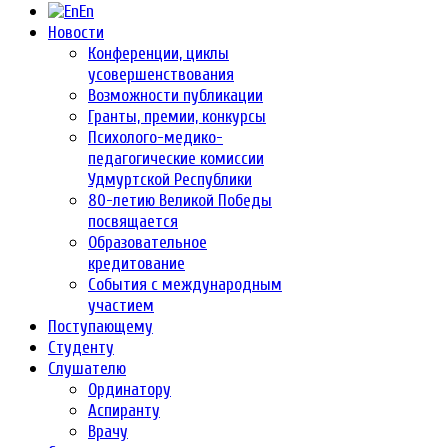
En
Новости
Конференции, циклы
усовершенствования
Возможности публикации
Гранты, премии, конкурсы
Психолого-медико-
педагогические комиссии
Удмуртской Республики
80-летию Великой Победы
посвящается
Образовательное
кредитование
События с международным
участием
Поступающему
Студенту
Слушателю
Ординатору
Аспиранту
Врачу