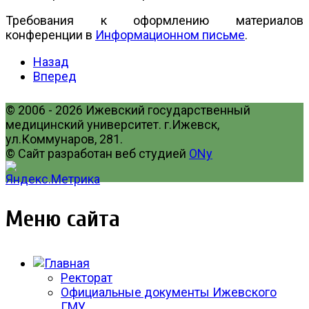
Требования к оформлению материалов
конференции в
Информационном письме
.
Назад
Вперед
© 2006 - 2026 Ижевский государственный
медицинский университет. г.Ижевск,
ул.Коммунаров, 281.
© Сайт разработан веб студией
ONy
Меню сайта
Ректорат
Официальные документы Ижевского
ГМУ