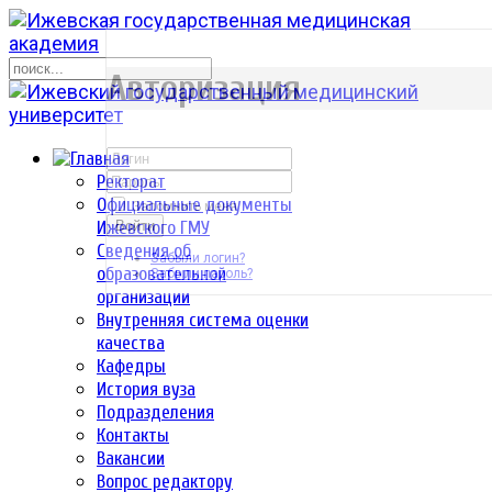
р
Авторизация
Ректорат
Официальные документы
Запомнить меня
Ижевского ГМУ
Войти
Сведения об
Забыли логин?
образовательной
Забыли пароль?
организации
Внутренняя система оценки
качества
Кафедры
История вуза
Подразделения
Контакты
Вакансии
Вопрос редактору