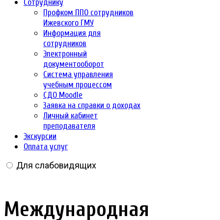
Сотруднику
Профком ППО сотрудников
Ижевского ГМУ
Информация для
сотрудников
Электронный
документооборот
Система управления
учебным процессом
СДО Moodle
Заявка на справки о доходах
Личный кабинет
преподавателя
Экскурсии
Оплата услуг
Для слабовидящих
Международная