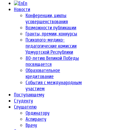
En
Новости
Конференции, циклы
усовершенствования
Возможности публикации
Гранты, премии, конкурсы
Психолого-медико-
педагогические комиссии
Удмуртской Республики
80-летию Великой Победы
посвящается
Образовательное
кредитование
События с международным
участием
Поступающему
Студенту
Слушателю
Ординатору
Аспиранту
Врачу