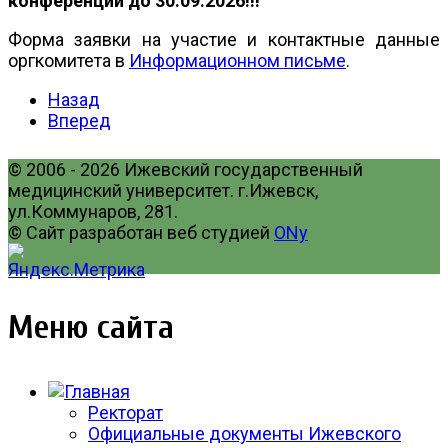
конференции до 30.09.2026!!!
Форма заявки на участие и контактные данные
оргкомитета в
Информационном письме
.
Назад
Вперед
© 2006 - 2026 Ижевский государственный
медицинский университет. г.Ижевск,
ул.Коммунаров, 281.
© Сайт разработан веб студией
ONy
Меню сайта
Ректорат
Официальные документы Ижевского