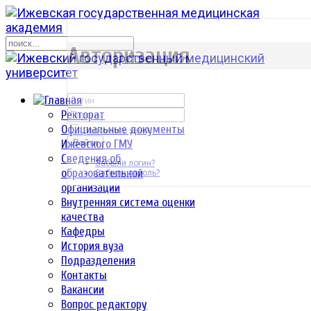
р
Авторизация
Ректорат
Официальные документы
Запомнить меня
Ижевского ГМУ
Войти
Сведения об
Забыли логин?
образовательной
Забыли пароль?
организации
Внутренняя система оценки
качества
Кафедры
История вуза
Подразделения
Контакты
Вакансии
Вопрос редактору