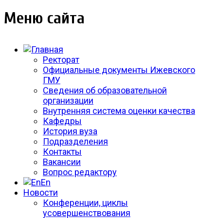
Меню сайта
Ректорат
Официальные документы Ижевского
ГМУ
Сведения об образовательной
организации
Внутренняя система оценки качества
Кафедры
История вуза
Подразделения
Контакты
Вакансии
Вопрос редактору
En
Новости
Конференции, циклы
усовершенствования