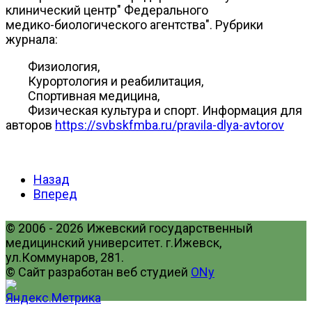
клинический центр" Федерального
медико-биологического агентства". Рубрики
журнала:
Физиология,
Курортология и реабилитация,
Спортивная медицина,
Физическая культура и спорт. Информация для
авторов
https://svbskfmba.ru/pravila-dlya-avtorov
Назад
Вперед
© 2006 - 2026 Ижевский государственный
медицинский университет. г.Ижевск,
ул.Коммунаров, 281.
© Сайт разработан веб студией
ONy