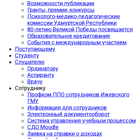
Возможности публикации
Гранты, премии, конкурсы
Психолого-медико-педагогические
комиссии Удмуртской Республики
80-летию Великой Победы посвящается
Образовательное кредитование
События с международным участием
Поступающему
Студенту
Слушателю
Ординатору
Аспиранту
Врачу
Сотруднику
Профком ППО сотрудников Ижевского
ГМУ
Информация для сотрудников
Электронный документооборот
Система управления учебным процессом
СДО Moodle
Заявка на справки о доходах