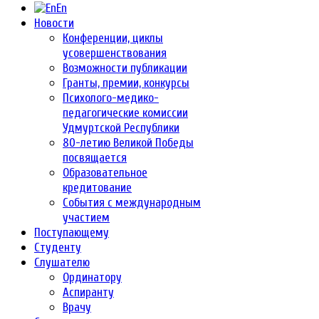
En
Новости
Конференции, циклы
усовершенствования
Возможности публикации
Гранты, премии, конкурсы
Психолого-медико-
педагогические комиссии
Удмуртской Республики
80-летию Великой Победы
посвящается
Образовательное
кредитование
События с международным
участием
Поступающему
Студенту
Слушателю
Ординатору
Аспиранту
Врачу