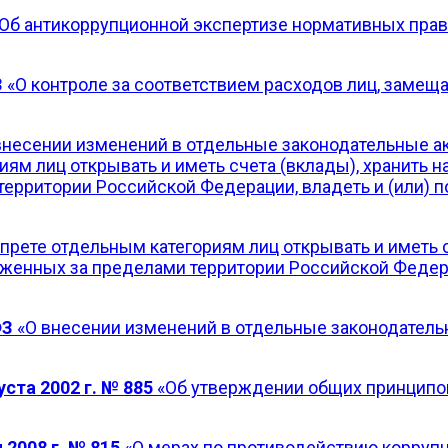
Об антикоррупционной экспертизе нормативных прав
З
«О контроле за соответствием расходов лиц, замещ
внесении изменений в отдельные законодательные а
иям лиц открывать и иметь счета (вклады), хранить
территории Российской Федерации, владеть и (или)
прете отдельным категориям лиц открывать и иметь 
оженных за пределами территории Российской Федера
ФЗ
«О внесении изменений в отдельные законодател
ста 2002 г. № 885
«Об утверждении общих принципо
2008 г. № 815
«О мерах по противодействию корруп