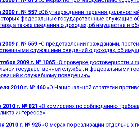
2009 г. № 557
«Об утверждении перечня должностей
которых федеральные государственные служащие обя
ера, а также сведения о доходах, об имуществе и о
 2009 г. № 559
«О представлении гражданами, прет
ственными служащими сведений о доходах, об имуще
ября 2009 г. № 1065
«О проверке достоверности и 
ьной государственной службы, и федеральными го
ований к служебному поведению»
ля 2010 г. № 460
«О Национальной стратегии против
 2010 г. № 821
«О комиссиях по соблюдению требов
ликта интересов»
я 2010 г. № 925
«О мерах по реализации отдельных 