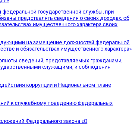
 федеральной государственной службы, при
заны представлять сведения о своих доходах, об
бязательствах имущественного характера своих
ендующими на замещение должностей федеральной
стве и обязательствах имущественного характера»
полноты сведений, представляемых гражданами,
сударственными служащими, и соблюдения
одействия коррупции и Национальном плане
аний к служебному поведению федеральных
положений Федерального закона «О