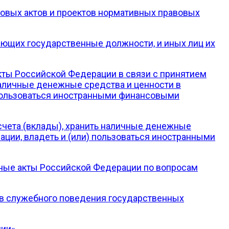
овых актов и проектов нормативных правовых
ающих государственные должности, и иных лиц их
кты Российской Федерации в связи с принятием
 наличные денежные средства и ценности в
 пользоваться иностранными финансовыми
счета (вклады), хранить наличные денежные
ции, владеть и (или) пользоваться иностранными
ьные акты Российской Федерации по вопросам
в служебного поведения государственных
ции»