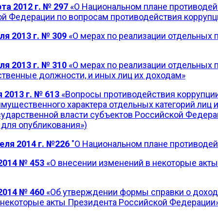
а 2012 г. № 297
«О Национальном плане противодейс
ой Федерации по вопросам противодействия коррупц
ля 2013 г. № 309
«О мерах по реализации отдельных 
я 2013 г. № 310
«О мерах по реализации отдельных 
твенные должности, и иных лиц их доходам»
 2013 г. № 613
«Вопросы противодействия коррупции
 имущественного характера отдельных категорий лиц 
сударственной власти субъектов Российской Федерац
для опубликования»)
еля 2014 г. №226
"О Национальном плане противодейс
2014 № 453
«О внесении изменений в некоторые акт
2014 № 460
«Об утверждении формы справки о дохода
в некоторые акты Президента Российской Федерации