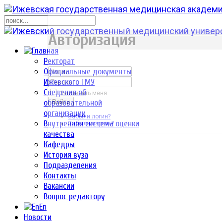
р
Авторизация
Ректорат
Официальные документы
Ижевского ГМУ
Сведения об
Запомнить меня
образовательной
Войти
организации
Забыли логин?
Внутренняя система оценки
Забыли пароль?
качества
Кафедры
История вуза
Подразделения
Контакты
Вакансии
Вопрос редактору
En
Новости