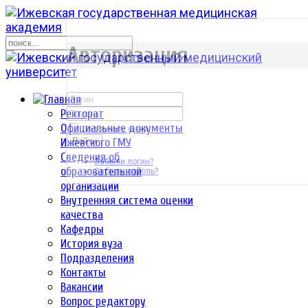
р
Авторизация
Ректорат
Официальные документы
Запомнить меня
Ижевского ГМУ
Войти
Сведения об
Забыли логин?
образовательной
Забыли пароль?
организации
Внутренняя система оценки
качества
Кафедры
История вуза
Подразделения
Контакты
Вакансии
Вопрос редактору