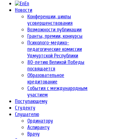
En
Новости
Конференции, циклы
усовершенствования
Возможности публикации
Гранты, премии, конкурсы
Психолого-медико-
педагогические комиссии
Удмуртской Республики
80-летию Великой Победы
посвящается
Образовательное
кредитование
События с международным
участием
Поступающему
Студенту
Слушателю
Ординатору
Аспиранту
Врачу