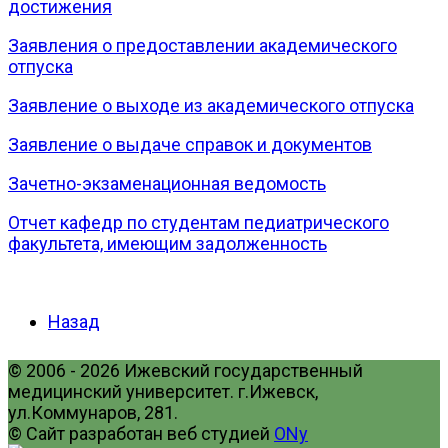
достижения
Заявления о предоставлении академического
отпуска
Заявление о выходе из академического отпуска
Заявление о выдаче справок и документов
Зачетно-экзаменационная ведомость
Отчет кафедр по студентам педиатрического
факультета, имеющим задолженность
Назад
© 2006 - 2026 Ижевский государственный
медицинский университет. г.Ижевск,
ул.Коммунаров, 281.
© Сайт разработан веб студией
ONy