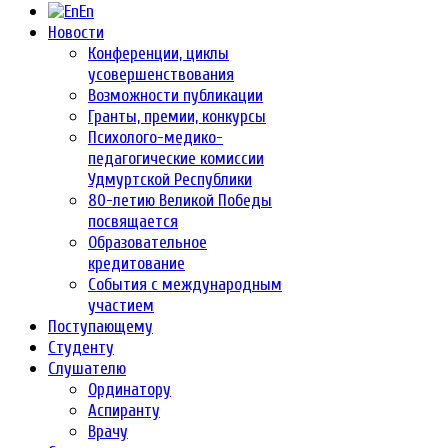
En
Новости
Конференции, циклы
усовершенствования
Возможности публикации
Гранты, премии, конкурсы
Психолого-медико-
педагогические комиссии
Удмуртской Республики
80-летию Великой Победы
посвящается
Образовательное
кредитование
События с международным
участием
Поступающему
Студенту
Слушателю
Ординатору
Аспиранту
Врачу