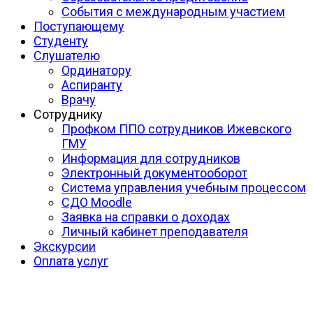
События с международным участием
Поступающему
Студенту
Слушателю
Ординатору
Аспиранту
Врачу
Сотруднику
Профком ППО сотрудников Ижевского
ГМУ
Информация для сотрудников
Электронный документооборот
Система управления учебным процессом
СДО Moodle
Заявка на справки о доходах
Личный кабинет преподавателя
Экскурсии
Оплата услуг