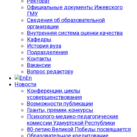
Ректорат
Официальные документы Ижевского
ГМУ
Сведения об образовательной
организации
Внутренняя система оценки качества
Кафедры
История вуза
Подразделения
Контакты
Вакансии
Вопрос редактору
En
Новости
Конференции, циклы
усовершенствования
Возможности публикации
Гранты, премии, конкурсы
Психолого-медико-педагогические
комиссии Удмуртской Республики
80-летию Великой Победы посвящается
Образовательное кредитование