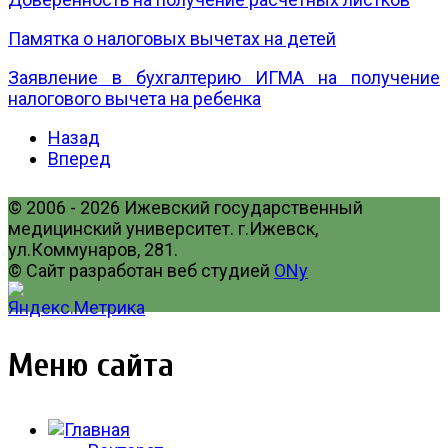
Памятка о налоговых вычетах на детей
Заявление в бухгалтерию ИГМА на получение
налогового вычета на ребенка
Назад
Вперед
© 2006 - 2026 Ижевский государственный
медицинский университет. г.Ижевск,
ул.Коммунаров, 281.
© Сайт разработан веб студией
ONy
Меню сайта