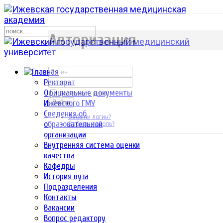
р
Авторизация
Ректорат
Официальные документы
Запомнить меня
Ижевского ГМУ
Войти
Сведения об
Забыли логин?
образовательной
Забыли пароль?
организации
Внутренняя система оценки
качества
Кафедры
История вуза
Подразделения
Контакты
Вакансии
Вопрос редактору